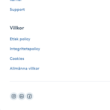
Fotsvamp
Support
Fotvård
Villkor
Fransar
Etisk policy
Fransborttagning
Integritetspolicy
Cookies
Fransfärgning
Allmänna villkor
Fransförlängning
Fransförlängning Megavolym
Fransförlängning Volym