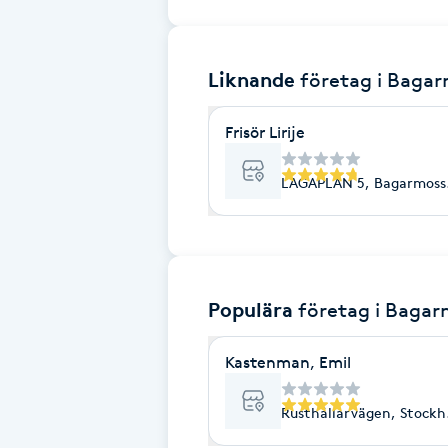
Brynformning
Liknande
företag
i Baga
Brynfärgning
Frisör Lirije
Brynplockning
LAGAPLAN 5, Bagarmoss
Bröllopsuppsättning
C
Celluliter
Populära
företag
i Baga
Coachning
Kastenman, Emil
Color correction
Rusthållarvägen, Stock