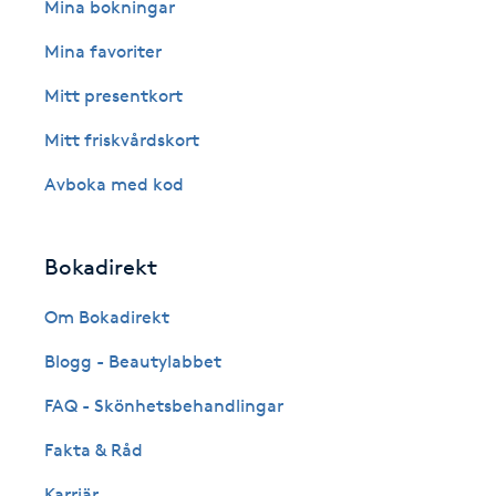
Eyeliner-tatuering
Mina bokningar
F
Mina favoriter
Face framing
Mitt presentkort
Mitt friskvårdskort
Faceliftmassage
Avboka med kod
Fet hårbotten
Bokadirekt
Fettreducering
Om Bokadirekt
Fibromassage
Blogg - Beautylabbet
Fillers
FAQ - Skönhetsbehandlingar
Fakta & Råd
Fotmassage
Karriär