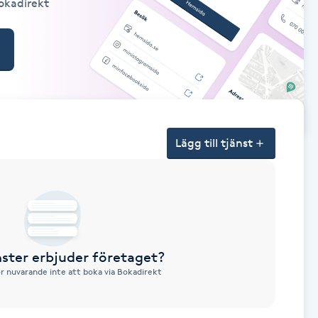
Bokadirekt
Lägg till tjänst
nster erbjuder företaget?
ör nuvarande inte att boka via Bokadirekt