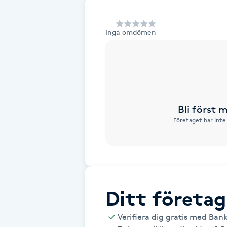
Alternativmedicin
Inga omdömen
Andningsmassage
Ansiktslyft utan kirurgi
Aromamassage
Bli först
Företaget har inte
Ashtanga Yoga
Ayurveda
Ayurvedisk Massage
Ditt företag
Ansiktsbehandling djuprengörande
Verifiera dig gratis med Ban
B