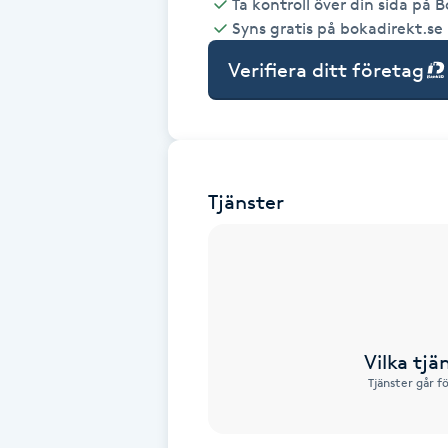
Ta kontroll över din sida på 
Syns gratis på bokadirekt.se
Babylights
Verifiera ditt företag
Balayage
Bambumassage
Tjänster
Barber
Barnklippning
BIAB
Vilka tjä
Blowout
Tjänster går f
Bottenfärg