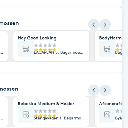
rmossen
Hey Good Looking
BodyHarmon
en
LAGAPLAN 5, Bagarmossen
Bagarm
rmossen
Rebekka Medium & Healer
Afsoncraft 
holm
Stångåvägen 1, Bagarmossen
Byälvs