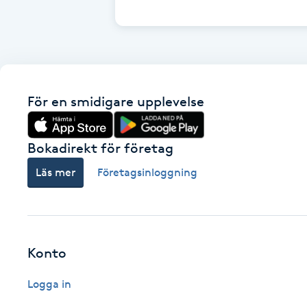
Cryoterapi
D
Damklippning
För en smidigare upplevelse
Dermapen
Diamantslipning
Bokadirekt för företag
E
Läs mer
Företagsinloggning
Enzympeeling
Extensions
Konto
Extensions borttagning
Logga in