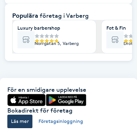
F
Populära
företag
i Varberg
Face framing
Luxury barbershop
Fot & Fin
Faceliftmassage
Norrgatan 5, Varberg
Drottn
Fet hårbotten
Fettreducering
För en smidigare upplevelse
Fibromassage
Fillers
Bokadirekt för företag
Läs mer
Företagsinloggning
Fotmassage