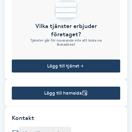
Brynformning
Vilka tjänster erbjuder
Brynfärgning
företaget?
Tjänster går för nuvarande inte att boka via
Brynplockning
Bokadirekt
Bröllopsuppsättning
Lägg till tjänst
C
Celluliter
Lägg till hemsida
Coachning
Color correction
Kontakt