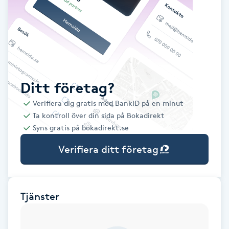
Babylights
Balayage
Bambumassage
Ditt företag?
Verifiera dig gratis med BankID på en minut
Barber
Ta kontroll över din sida på Bokadirekt
Syns gratis på bokadirekt.se
Barnklippning
Verifiera ditt företag
BIAB
Blowout
Tjänster
Bottenfärg