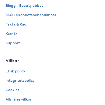
Fransk manikyr
Blogg - Beautylabbet
FAQ - Skönhetsbehandlingar
Fransrengöring
Fakta & Råd
Frekvensterapi
Karriär
Support
Friskvård
Friskvårdsmassage
Villkor
Frisör
Etisk policy
Integritetspolicy
Funktionsanalys
Cookies
Färgning
Allmäna villkor