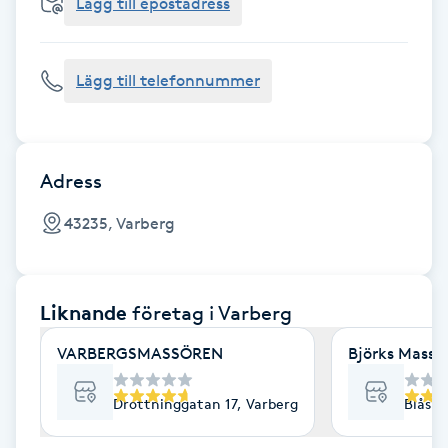
Cryoterapi
Lägg till epostadress
D
Lägg till telefonnummer
Damklippning
Dermapen
Adress
Diamantslipning
43235, Varberg
E
Enzympeeling
Liknande
företag
i Varberg
Extensions
VARBERGSMASSÖREN
Björks Massa
Extensions borttagning
Drottninggatan 17, Varberg
Blåsip
Eyeliner-tatuering