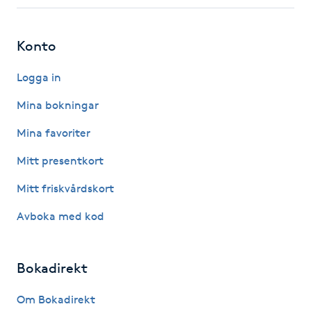
Fotsvamp
Konto
Fotvård
Logga in
Fransar
Mina bokningar
Fransborttagning
Mina favoriter
Mitt presentkort
Fransfärgning
Mitt friskvårdskort
Fransförlängning
Avboka med kod
Fransförlängning Megavolym
Bokadirekt
Fransförlängning Volym
Om Bokadirekt