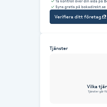
Ta kontroll över din sida på 
Syns gratis på bokadirekt.se
Babylights
Verifiera ditt företag
Balayage
Bambumassage
Tjänster
Barber
Barnklippning
BIAB
Vilka tjä
Blowout
Tjänster går f
Bottenfärg