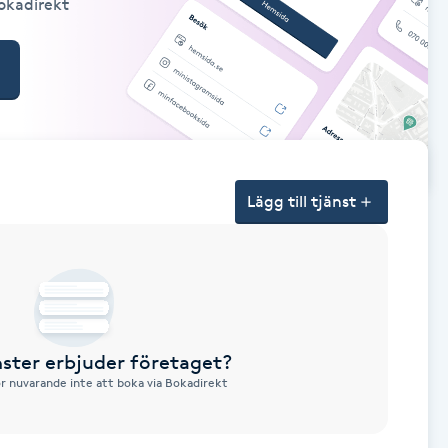
Bokadirekt
Lägg till tjänst
nster erbjuder företaget?
ör nuvarande inte att boka via Bokadirekt