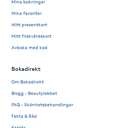
Eyeliner-tatuering
Mina bokningar
F
Mina favoriter
Face framing
Mitt presentkort
Mitt friskvårdskort
Faceliftmassage
Avboka med kod
Fet hårbotten
Bokadirekt
Fettreducering
Om Bokadirekt
Fibromassage
Blogg - Beautylabbet
Fillers
FAQ - Skönhetsbehandlingar
Fakta & Råd
Fotmassage
Karriär