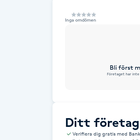
Alternativmedicin
Inga omdömen
Andningsmassage
Ansiktslyft utan kirurgi
Aromamassage
Bli först
Företaget har inte
Ashtanga Yoga
Ayurveda
Ayurvedisk Massage
Ditt företag
Ansiktsbehandling djuprengörande
Verifiera dig gratis med Ban
B