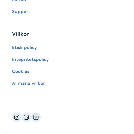
Fotsvamp
Support
Fotvård
Villkor
Fransar
Etisk policy
Fransborttagning
Integritetspolicy
Cookies
Fransfärgning
Allmäna villkor
Fransförlängning
Fransförlängning Megavolym
Fransförlängning Volym