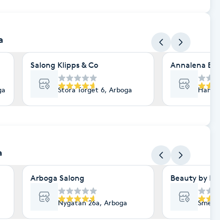
a
Salong Klipps & Co
Annalena Bl
ga
Stora Torget 6, Arboga
Hamre 
a
Arboga Salong
Beauty by LE
Nygatan 26a, Arboga
Smedje