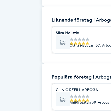
Brynformning
Liknande
företag
i Arbog
Brynfärgning
Silva Holistic
Brynplockning
Östra Nygatan 8C, Arbo
Bröllopsuppsättning
C
Celluliter
Populära
företag
i Arbog
Coachning
CLINIC REFILL ARBOGA
Color correction
Ahllöfsgatan 39, Arboga