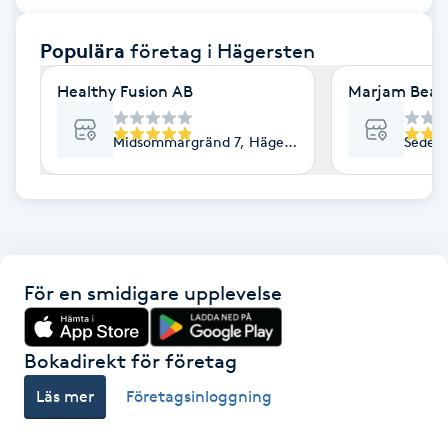
F
Populära
företag
i Hägersten
Face framing
Healthy Fusion AB
Marjam Beau
Faceliftmassage
Midsommargränd 7, Hägersten
Sedelv
Fet hårbotten
Fettreducering
För en smidigare upplevelse
Fibromassage
Fillers
Bokadirekt för företag
Läs mer
Företagsinloggning
Fotmassage