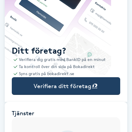
Babylights
Balayage
Bambumassage
Ditt företag?
Verifiera dig gratis med BankID på en minut
Barber
Ta kontroll över din sida på Bokadirekt
Syns gratis på bokadirekt.se
Barnklippning
Verifiera ditt företag
BIAB
Blowout
Tjänster
Bottenfärg