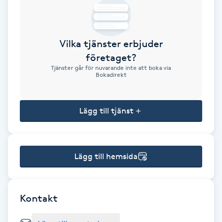
Brynformning
Vilka tjänster erbjuder
Brynfärgning
företaget?
Tjänster går för nuvarande inte att boka via
Brynplockning
Bokadirekt
Bröllopsuppsättning
Lägg till tjänst
C
Celluliter
Lägg till hemsida
Coachning
Color correction
Kontakt