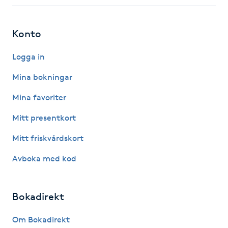
Fotsvamp
Konto
Fotvård
Logga in
Fransar
Mina bokningar
Fransborttagning
Mina favoriter
Mitt presentkort
Fransfärgning
Mitt friskvårdskort
Fransförlängning
Avboka med kod
Fransförlängning Megavolym
Bokadirekt
Fransförlängning Volym
Om Bokadirekt