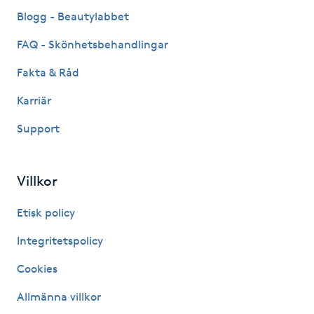
Fransk manikyr
Blogg - Beautylabbet
FAQ - Skönhetsbehandlingar
Fransrengöring
Fakta & Råd
Frekvensterapi
Karriär
Support
Friskvård
Friskvårdsmassage
Villkor
Frisör
Etisk policy
Integritetspolicy
Funktionsanalys
Cookies
Färgning
Allmänna villkor