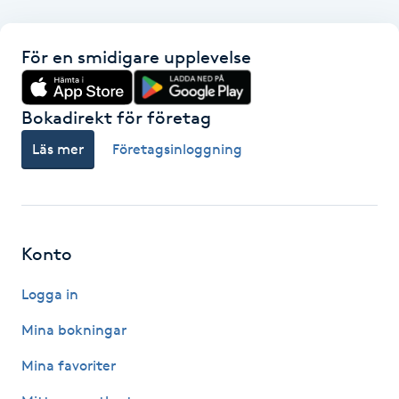
F
För en smidigare upplevelse
Face framing
Bokadirekt för företag
Faceliftmassage
Läs mer
Företagsinloggning
Fet hårbotten
Fettreducering
Konto
Fibromassage
Logga in
Fillers
Mina bokningar
Mina favoriter
Fotmassage