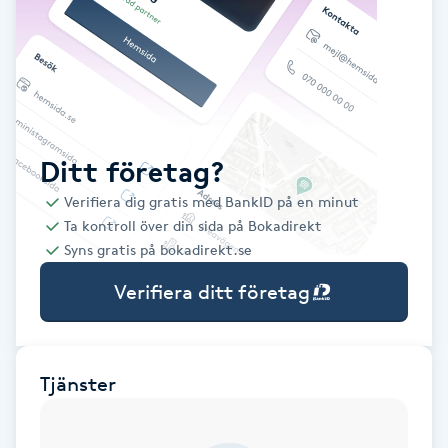
Babylights
Balayage
Bambumassage
Ditt företag?
Verifiera dig gratis med BankID på en minut
Barber
Ta kontroll över din sida på Bokadirekt
Syns gratis på bokadirekt.se
Barnklippning
Verifiera ditt företag
BIAB
Blowout
Tjänster
Bottenfärg