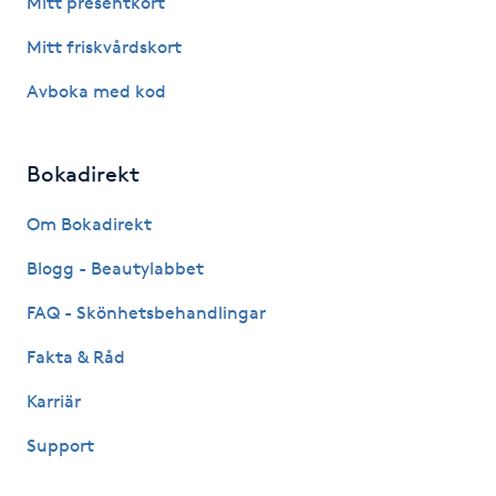
Mitt presentkort
Fotsvamp
Mitt friskvårdskort
Fotvård
Avboka med kod
Fransar
Bokadirekt
Fransborttagning
Om Bokadirekt
Blogg - Beautylabbet
Fransfärgning
FAQ - Skönhetsbehandlingar
Fransförlängning
Fakta & Råd
Fransförlängning Megavolym
Karriär
Support
Fransförlängning Volym