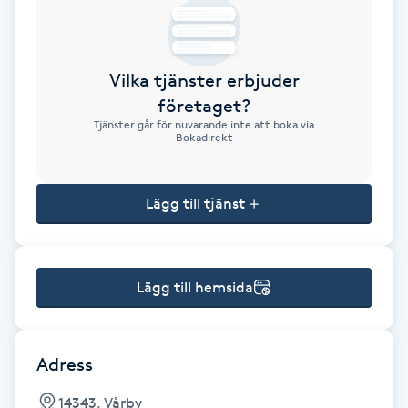
Brynformning
Vilka tjänster erbjuder
Brynfärgning
företaget?
Tjänster går för nuvarande inte att boka via
Brynplockning
Bokadirekt
Bröllopsuppsättning
Lägg till tjänst
C
Celluliter
Lägg till hemsida
Coachning
Color correction
Adress
14343, Vårby