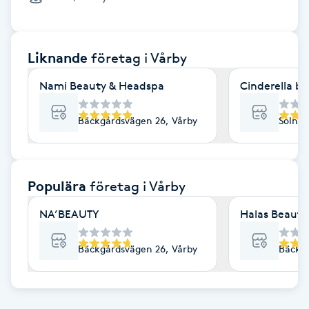
Cryoterapi
D
Liknande
företag
i Vårby
Damklippning
Nami Beauty & Headspa
Cinderella be
Dermapen
Bäckgårdsvägen 26, Vårby
Solhag
Diamantslipning
E
Populära
företag
i Vårby
Enzympeeling
NA’BEAUTY
Halas Beauty
Extensions
Bäckgårdsvägen 26, Vårby
Bäckgå
Extensions borttagning
Eyeliner-tatuering