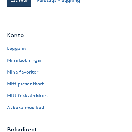
Läs mer
Företagsinloggning
F
Face framing
Konto
Faceliftmassage
Logga in
Fet hårbotten
Mina bokningar
Fettreducering
Mina favoriter
Mitt presentkort
Fibromassage
Mitt friskvårdskort
Fillers
Avboka med kod
Fotmassage
Bokadirekt