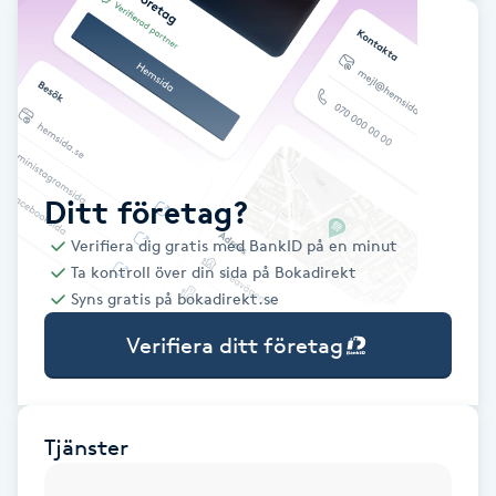
Babylights
Balayage
Bambumassage
Ditt företag?
Barber
Verifiera dig gratis med BankID på en minut
Ta kontroll över din sida på Bokadirekt
Barnklippning
Syns gratis på bokadirekt.se
Verifiera ditt företag
BIAB
Blowout
Tjänster
Bottenfärg