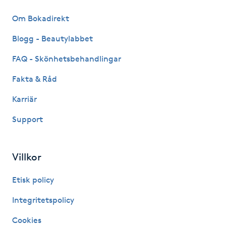
Fotsvamp
Om Bokadirekt
Fotvård
Blogg - Beautylabbet
FAQ - Skönhetsbehandlingar
Fransar
Fakta & Råd
Fransborttagning
Karriär
Support
Fransfärgning
Fransförlängning
Villkor
Fransförlängning Megavolym
Etisk policy
Integritetspolicy
Fransförlängning Volym
Cookies