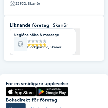
Cryoterapi
23932, Skanör
D
Damklippning
Liknande
företag
i Skanör
Dermapen
Negléns hälsa & massage
Diamantslipning
Blockgränd 6, Skanör
E
Enzympeeling
Extensions
För en smidigare upplevelse
Extensions borttagning
Bokadirekt för företag
Eyeliner-tatuering