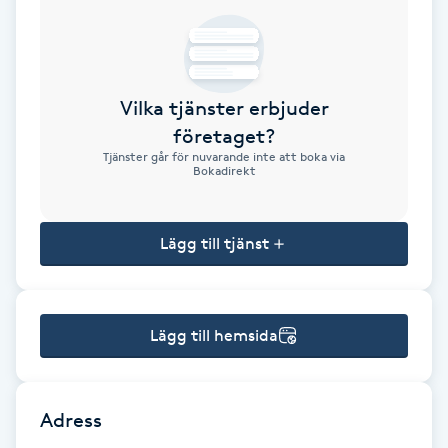
Brynformning
Brynfärgning
Vilka tjänster erbjuder
företaget?
Brynplockning
Tjänster går för nuvarande inte att boka via
Bokadirekt
Bröllopsuppsättning
C
Lägg till tjänst
Celluliter
Lägg till hemsida
Coachning
Color correction
Adress