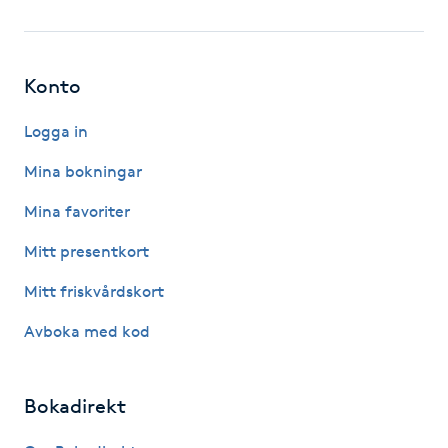
Fotsvamp
Fotvård
Konto
Fransar
Logga in
Mina bokningar
Fransborttagning
Mina favoriter
Fransfärgning
Mitt presentkort
Mitt friskvårdskort
Fransförlängning
Avboka med kod
Fransförlängning Megavolym
Bokadirekt
Fransförlängning Volym