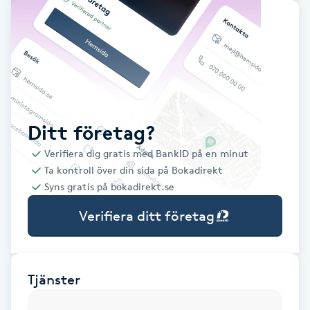
Babylights
Balayage
Bambumassage
Ditt företag?
Barber
Verifiera dig gratis med BankID på en minut
Ta kontroll över din sida på Bokadirekt
Barnklippning
Syns gratis på bokadirekt.se
Verifiera ditt företag
BIAB
Blowout
Tjänster
Bottenfärg