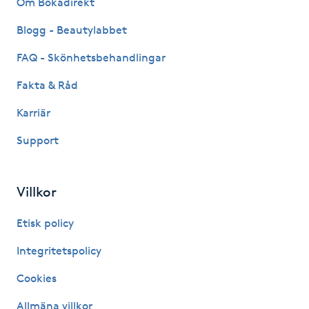
Om Bokadirekt
Fransk manikyr
Blogg - Beautylabbet
Fransrengöring
FAQ - Skönhetsbehandlingar
Fakta & Råd
Frekvensterapi
Karriär
Friskvård
Support
Friskvårdsmassage
Villkor
Frisör
Etisk policy
Funktionsanalys
Integritetspolicy
Cookies
Färgning
Allmäna villkor