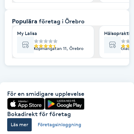
F
Populära
företag
i Örebro
Face framing
My Lalisa
Hälsopraktik
Faceliftmassage
Köpmangatan 11, Örebro
Gladar
Fet hårbotten
Fettreducering
Fibromassage
För en smidigare upplevelse
Fillers
Bokadirekt för företag
Fotmassage
Läs mer
Företagsinloggning