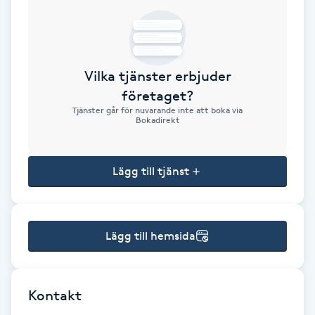
Brynformning
Brynfärgning
Vilka tjänster erbjuder
företaget?
Brynplockning
Tjänster går för nuvarande inte att boka via
Bokadirekt
Bröllopsuppsättning
C
Lägg till tjänst
Celluliter
Lägg till hemsida
Coachning
Color correction
Kontakt