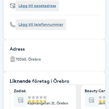
Cryoterapi
Lägg till epostadress
D
Damklippning
Lägg till telefonnummer
Dermapen
Diamantslipning
Adress
E
70365, Örebro
Enzympeeling
Liknande
företag
i Örebro
Extensions
Zodiak
Beauty Cente
Extensions borttagning
Köpmangatan 21, Örebro
Järnvä
Eyeliner-tatuering