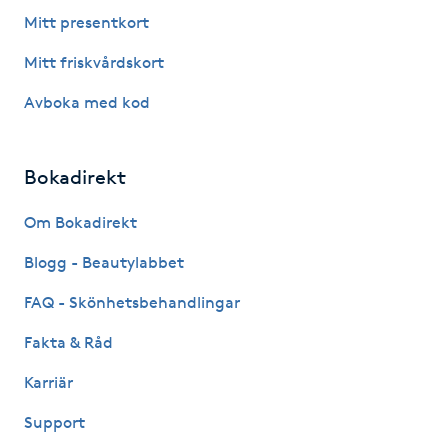
Fotsvamp
Mitt presentkort
Mitt friskvårdskort
Fotvård
Avboka med kod
Fransar
Bokadirekt
Fransborttagning
Om Bokadirekt
Fransfärgning
Blogg - Beautylabbet
Fransförlängning
FAQ - Skönhetsbehandlingar
Fakta & Råd
Fransförlängning Megavolym
Karriär
Fransförlängning Volym
Support