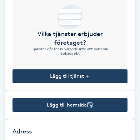
Brynformning
Brynfärgning
Vilka tjänster erbjuder
företaget?
Brynplockning
Tjänster går för nuvarande inte att boka via
Bokadirekt
Bröllopsuppsättning
C
Lägg till tjänst
Celluliter
Lägg till hemsida
Coachning
Color correction
Adress