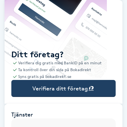
Babylights
Balayage
Bambumassage
Ditt företag?
Barber
Verifiera dig gratis med BankID på en minut
Ta kontroll över din sida på Bokadirekt
Barnklippning
Syns gratis på bokadirekt.se
Verifiera ditt företag
BIAB
Blowout
Tjänster
Bottenfärg