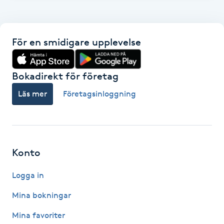
F
Face framing
För en smidigare upplevelse
Faceliftmassage
Bokadirekt för företag
Fet hårbotten
Läs mer
Företagsinloggning
Fettreducering
Fibromassage
Konto
Logga in
Fillers
Mina bokningar
Fotmassage
Mina favoriter