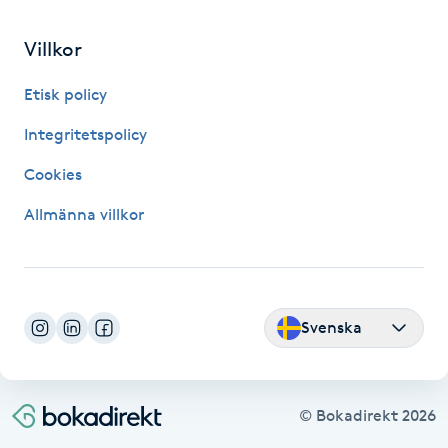
Fransk manikyr
Villkor
Fransrengöring
Etisk policy
Frekvensterapi
Integritetspolicy
Cookies
Friskvård
Allmänna villkor
Friskvårdsmassage
Frisör
Svenska
Funktionsanalys
Färgning
© Bokadirekt
2026