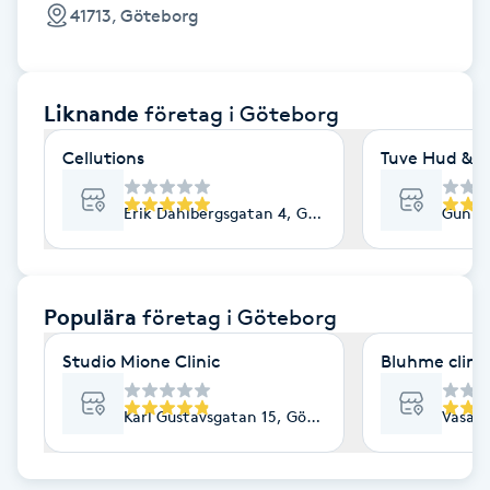
Cryoterapi
41713, Göteborg
D
Damklippning
Liknande
företag
i Göteborg
Dermapen
Cellutions
Tuve Hud & H
Diamantslipning
Erik Dahlbergsgatan 4, Göteborg
Gunne
E
Enzympeeling
Populära
företag
i Göteborg
Studio Mione Clinic
Bluhme clinic
Extensions
Karl Gustavsgatan 15, Göteborg
Vasaga
Extensions borttagning
Eyeliner-tatuering