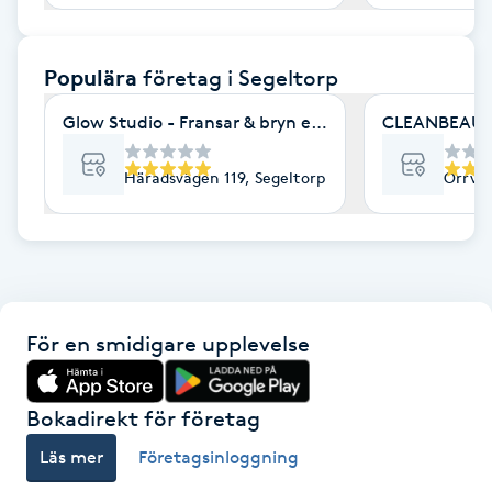
F
Populära
företag
i Segeltorp
Face framing
Glow Studio - Fransar & bryn expert
CLEANBEAU
Faceliftmassage
Häradsvägen 119, Segeltorp
Orrväg
Fet hårbotten
Fettreducering
Fibromassage
För en smidigare upplevelse
Fillers
Bokadirekt för företag
Fotmassage
Läs mer
Företagsinloggning