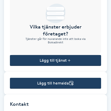
Brynformning
Brynfärgning
Vilka tjänster erbjuder
företaget?
Brynplockning
Tjänster går för nuvarande inte att boka via
Bokadirekt
Bröllopsuppsättning
C
Lägg till tjänst
Celluliter
Lägg till hemsida
Coachning
Color correction
Kontakt