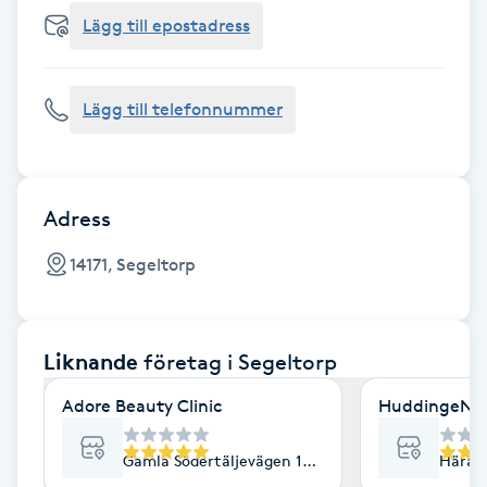
Cryoterapi
Lägg till epostadress
D
Damklippning
Lägg till telefonnummer
Dermapen
Diamantslipning
Adress
E
14171, Segeltorp
Enzympeeling
Liknande
företag
i Segeltorp
Extensions
Adore Beauty Clinic
HuddingeNap
Extensions borttagning
Gamla Södertäljevägen 143, Segeltorp
Härads
Eyeliner-tatuering