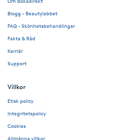
Om Bokadirekt
Fransk manikyr
Blogg - Beautylabbet
Fransrengöring
FAQ - Skönhetsbehandlingar
Fakta & Råd
Frekvensterapi
Karriär
Friskvård
Support
Friskvårdsmassage
Villkor
Frisör
Etisk policy
Funktionsanalys
Integritetspolicy
Cookies
Färgning
Allmänna villkor