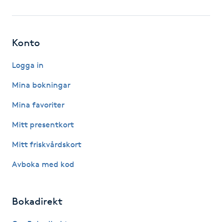
Fotsvamp
Fotvård
Konto
Fransar
Logga in
Mina bokningar
Fransborttagning
Mina favoriter
Fransfärgning
Mitt presentkort
Mitt friskvårdskort
Fransförlängning
Avboka med kod
Fransförlängning Megavolym
Bokadirekt
Fransförlängning Volym