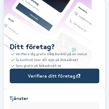
Babylights
Balayage
Bambumassage
Ditt företag?
Barber
Verifiera dig gratis med BankID på en minut
Ta kontroll över din sida på Bokadirekt
Barnklippning
Syns gratis på bokadirekt.se
Verifiera ditt företag
BIAB
Blowout
Tjänster
Bottenfärg