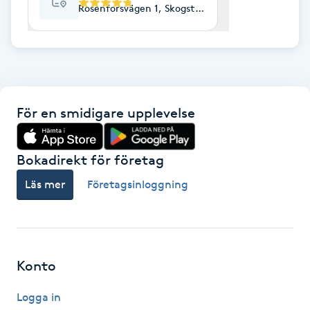
Rosenforsvägen 1, Skogstorp
F
Face framing
Faceliftmassage
För en smidigare upplevelse
Fet hårbotten
Bokadirekt för företag
Fettreducering
Läs mer
Företagsinloggning
Fibromassage
Fillers
Konto
Fotmassage
Logga in