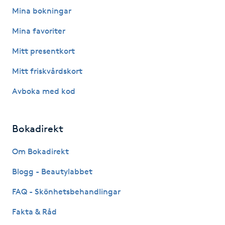
Fotsvamp
Mina bokningar
Mina favoriter
Fotvård
Mitt presentkort
Fransar
Mitt friskvårdskort
Avboka med kod
Fransborttagning
Fransfärgning
Bokadirekt
Fransförlängning
Om Bokadirekt
Blogg - Beautylabbet
Fransförlängning Megavolym
FAQ - Skönhetsbehandlingar
Fransförlängning Volym
Fakta & Råd