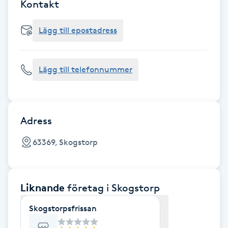
Cryoterapi
Kontakt
D
Lägg till epostadress
Damklippning
Lägg till telefonnummer
Dermapen
Diamantslipning
E
Adress
Enzympeeling
63369, Skogstorp
Extensions
Liknande
företag
i Skogstorp
Extensions borttagning
Skogstorpsfrissan
Eyeliner-tatuering