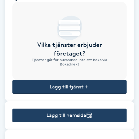
Brynformning
Brynfärgning
Vilka tjänster erbjuder
Brynplockning
företaget?
Tjänster går för nuvarande inte att boka via
Bröllopsuppsättning
Bokadirekt
C
Lägg till tjänst
Celluliter
Coachning
Lägg till hemsida
Color correction