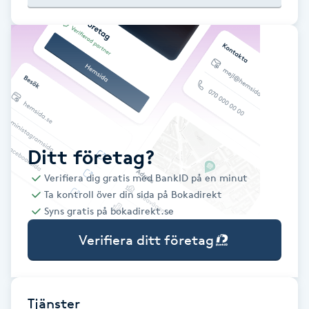
Babylights
Balayage
Bambumassage
Barber
Ditt företag?
Verifiera dig gratis med BankID på en minut
Barnklippning
Ta kontroll över din sida på Bokadirekt
Syns gratis på bokadirekt.se
BIAB
Verifiera ditt företag
Blowout
Bottenfärg
Tjänster