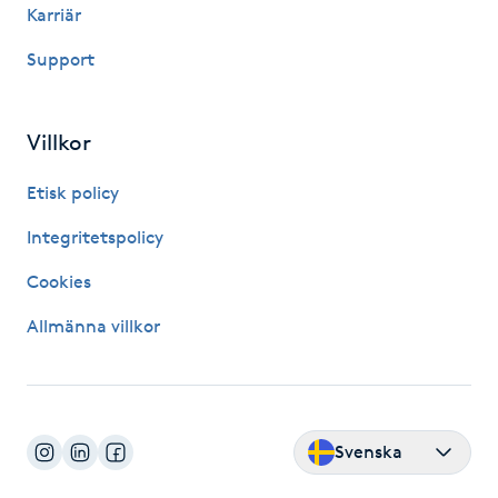
Karriär
Fransk manikyr
Support
Fransrengöring
Villkor
Frekvensterapi
Etisk policy
Friskvård
Integritetspolicy
Friskvårdsmassage
Cookies
Allmänna villkor
Frisör
Funktionsanalys
Svenska
Färgning