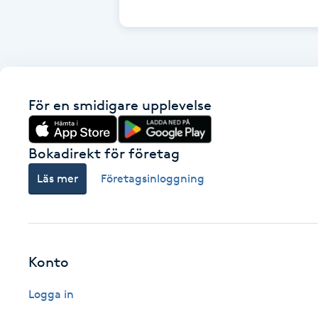
Cryoterapi
D
Damklippning
För en smidigare upplevelse
Dermapen
Diamantslipning
Bokadirekt för företag
E
Läs mer
Företagsinloggning
Enzympeeling
Extensions
Konto
Extensions borttagning
Logga in