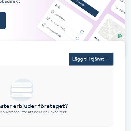
Bokadirekt
Lägg till tjänst
nster erbjuder företaget?
ör nuvarande inte att boka via Bokadirekt