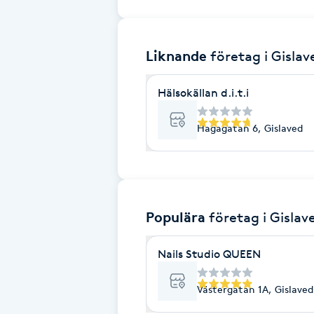
Brynformning
Liknande
företag
i Gislav
Brynfärgning
Hälsokällan d.i.t.i
Brynplockning
Hagagatan 6, Gislaved
Bröllopsuppsättning
C
Celluliter
Populära
företag
i Gislav
Coachning
Nails Studio QUEEN
Color correction
Västergatan 1A, Gislaved