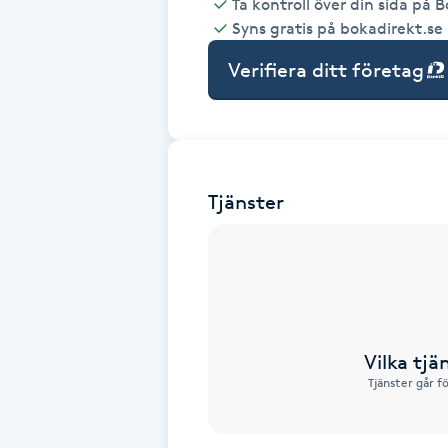
Ta kontroll över din sida på 
Syns gratis på bokadirekt.se
Babylights
Verifiera ditt företag
Balayage
Bambumassage
Tjänster
Barber
Barnklippning
BIAB
Vilka tjä
Blowout
Tjänster går f
Bottenfärg