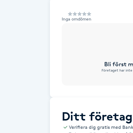
Alternativmedicin
Inga omdömen
Andningsmassage
Ansiktslyft utan kirurgi
Aromamassage
Bli först
Företaget har inte
Ashtanga Yoga
Ayurveda
Ayurvedisk Massage
Ditt företag
Ansiktsbehandling djuprengörande
Verifiera dig gratis med Ban
B