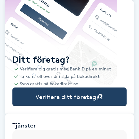
Babylights
Balayage
Bambumassage
Ditt företag?
Barber
Verifiera dig gratis med BankID på en minut
Ta kontroll över din sida på Bokadirekt
Barnklippning
Syns gratis på bokadirekt.se
Verifiera ditt företag
BIAB
Blowout
Tjänster
Bottenfärg