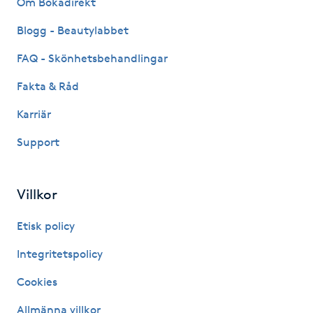
Om Bokadirekt
Fransk manikyr
Blogg - Beautylabbet
Fransrengöring
FAQ - Skönhetsbehandlingar
Fakta & Råd
Frekvensterapi
Karriär
Friskvård
Support
Friskvårdsmassage
Villkor
Frisör
Etisk policy
Funktionsanalys
Integritetspolicy
Cookies
Färgning
Allmänna villkor