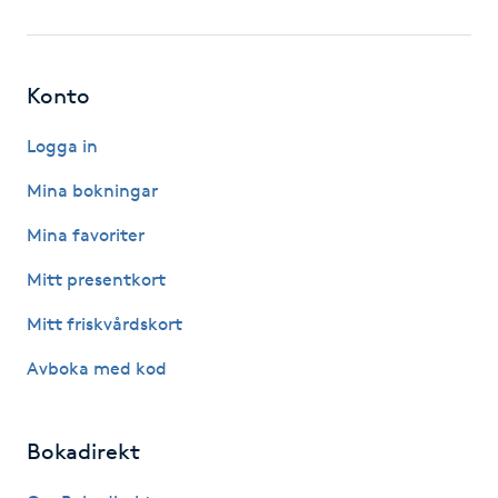
Fotsvamp
Fotvård
Konto
Fransar
Logga in
Mina bokningar
Fransborttagning
Mina favoriter
Fransfärgning
Mitt presentkort
Mitt friskvårdskort
Fransförlängning
Avboka med kod
Fransförlängning Megavolym
Bokadirekt
Fransförlängning Volym