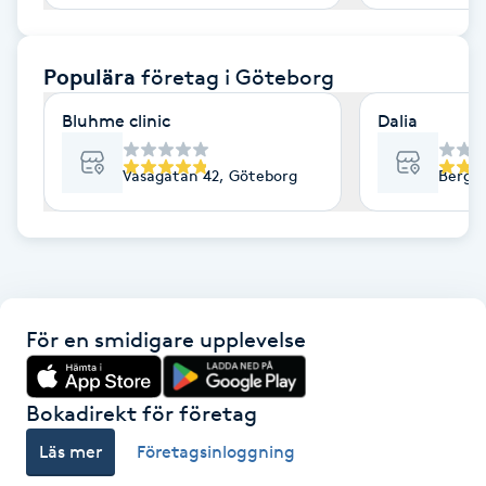
F
Populära
företag
i Göteborg
Face framing
Bluhme clinic
Dalia
Faceliftmassage
Vasagatan 42, Göteborg
Bergs
Fet hårbotten
Fettreducering
Fibromassage
För en smidigare upplevelse
Fillers
Bokadirekt för företag
Fotmassage
Läs mer
Företagsinloggning