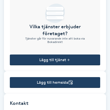
Brynformning
Brynfärgning
Vilka tjänster erbjuder
företaget?
Brynplockning
Tjänster går för nuvarande inte att boka via
Bokadirekt
Bröllopsuppsättning
C
Lägg till tjänst
Celluliter
Lägg till hemsida
Coachning
Color correction
Kontakt