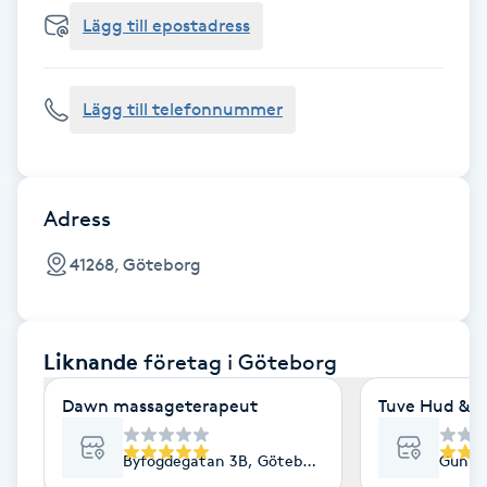
Cryoterapi
Lägg till epostadress
D
Damklippning
Lägg till telefonnummer
Dermapen
Diamantslipning
Adress
E
41268, Göteborg
Enzympeeling
Liknande
företag
i Göteborg
Extensions
Dawn massageterapeut
Tuve Hud & H
Extensions borttagning
Byfogdegatan 3B, Göteborg
Gunne
Eyeliner-tatuering