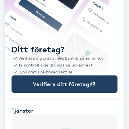
Babylights
Balayage
Bambumassage
Ditt företag?
Verifiera dig gratis med BankID på en minut
Barber
Ta kontroll över din sida på Bokadirekt
Syns gratis på bokadirekt.se
Barnklippning
Verifiera ditt företag
BIAB
Blowout
Tjänster
Bottenfärg