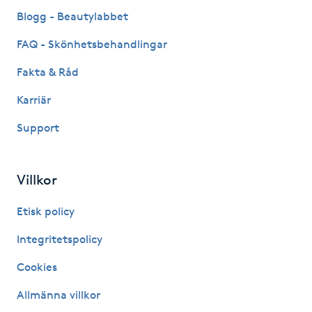
Fransk manikyr
Blogg - Beautylabbet
FAQ - Skönhetsbehandlingar
Fransrengöring
Fakta & Råd
Frekvensterapi
Karriär
Support
Friskvård
Friskvårdsmassage
Villkor
Frisör
Etisk policy
Integritetspolicy
Funktionsanalys
Cookies
Färgning
Allmänna villkor