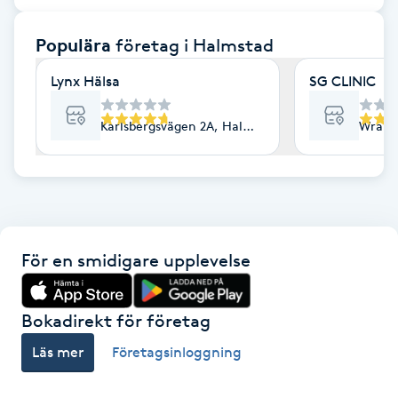
F
Populära
företag
i Halmstad
Face framing
Lynx Hälsa
SG CLINIC
Faceliftmassage
Karlsbergsvägen 2A, Halmstad
Wrang
Fet hårbotten
Fettreducering
För en smidigare upplevelse
Fibromassage
Fillers
Bokadirekt för företag
Läs mer
Företagsinloggning
Fotmassage