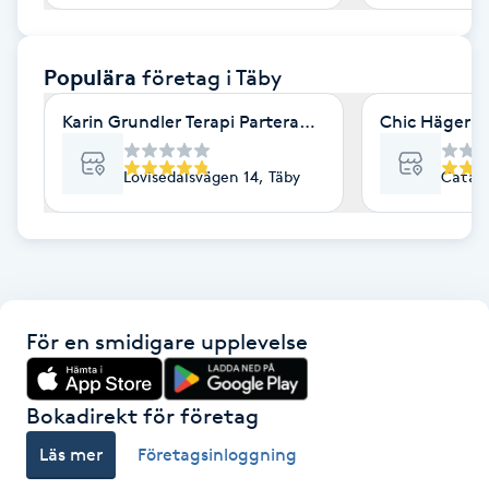
F
Populära
företag
i Täby
Face framing
Karin Grundler Terapi Parterapi Coaching Täby
Chic Hägernä
Faceliftmassage
Lovisedalsvägen 14, Täby
Catali
Fet hårbotten
Fettreducering
Fibromassage
För en smidigare upplevelse
Fillers
Bokadirekt för företag
Fotmassage
Läs mer
Företagsinloggning