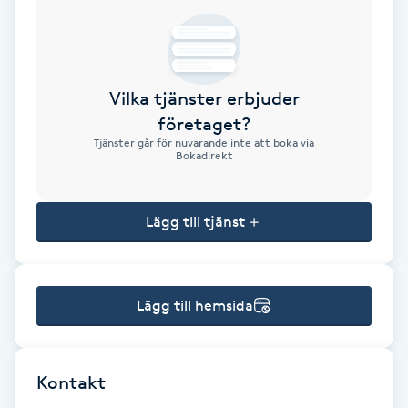
Brynformning
Brynfärgning
Vilka tjänster erbjuder
företaget?
Brynplockning
Tjänster går för nuvarande inte att boka via
Bokadirekt
Bröllopsuppsättning
C
Lägg till tjänst
Celluliter
Lägg till hemsida
Coachning
Color correction
Kontakt