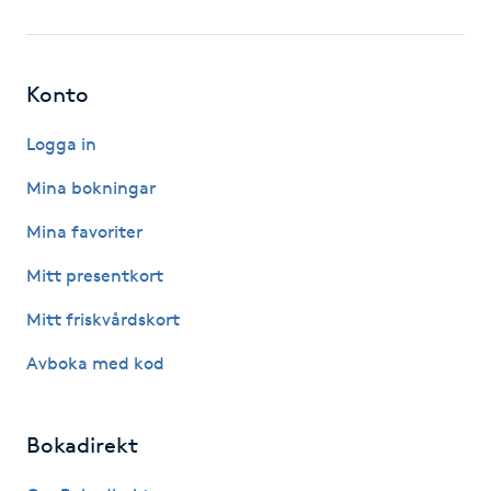
Fotsvamp
Fotvård
Konto
Fransar
Logga in
Mina bokningar
Fransborttagning
Mina favoriter
Fransfärgning
Mitt presentkort
Mitt friskvårdskort
Fransförlängning
Avboka med kod
Fransförlängning Megavolym
Bokadirekt
Fransförlängning Volym