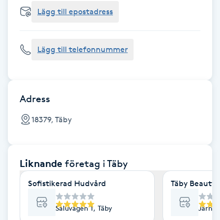
Cryoterapi
Lägg till epostadress
D
Damklippning
Lägg till telefonnummer
Dermapen
Diamantslipning
Adress
E
18379, Täby
Enzympeeling
Liknande
företag
i Täby
Extensions
Sofistikerad Hudvård
Täby Beauty 
Extensions borttagning
Saluvägen 1, Täby
Järnvä
Eyeliner-tatuering