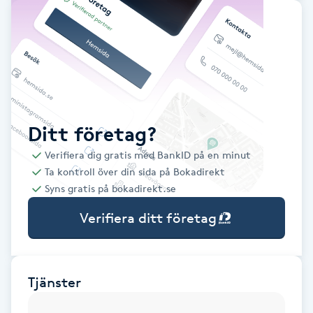
Babylights
Balayage
Bambumassage
Ditt företag?
Barber
Verifiera dig gratis med BankID på en minut
Ta kontroll över din sida på Bokadirekt
Barnklippning
Syns gratis på bokadirekt.se
Verifiera ditt företag
BIAB
Blowout
Tjänster
Bottenfärg