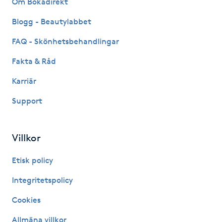
Om Bokadirekt
Fransk manikyr
Blogg - Beautylabbet
Fransrengöring
FAQ - Skönhetsbehandlingar
Fakta & Råd
Frekvensterapi
Karriär
Friskvård
Support
Friskvårdsmassage
Villkor
Frisör
Etisk policy
Funktionsanalys
Integritetspolicy
Cookies
Färgning
Allmäna villkor