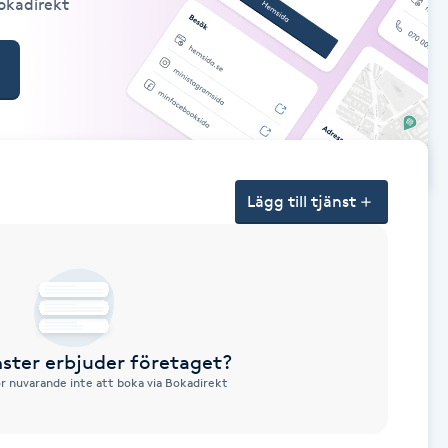
Bokadirekt
Lägg till tjänst
nster erbjuder företaget?
ör nuvarande inte att boka via Bokadirekt