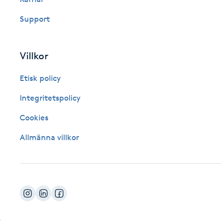
Fotsvamp
Support
Fotvård
Villkor
Fransar
Etisk policy
Fransborttagning
Integritetspolicy
Cookies
Fransfärgning
Allmänna villkor
Fransförlängning
Fransförlängning Megavolym
Fransförlängning Volym