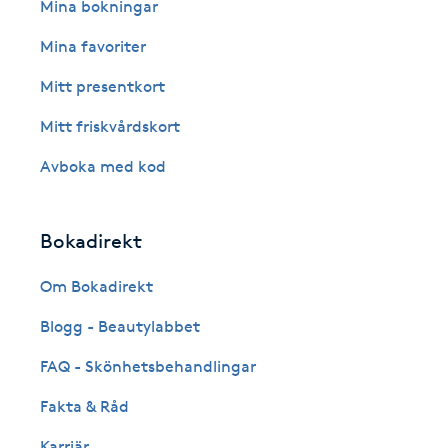
Eyeliner-tatuering
Mina bokningar
F
Mina favoriter
Face framing
Mitt presentkort
Mitt friskvårdskort
Faceliftmassage
Avboka med kod
Fet hårbotten
Bokadirekt
Fettreducering
Om Bokadirekt
Fibromassage
Blogg - Beautylabbet
Fillers
FAQ - Skönhetsbehandlingar
Fakta & Råd
Fotmassage
Karriär