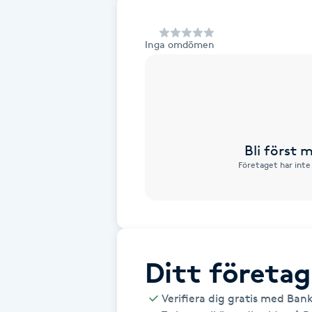
Alternativmedicin
Inga omdömen
Andningsmassage
Ansiktslyft utan kirurgi
Aromamassage
Bli först
Företaget har inte
Ashtanga Yoga
Ayurveda
Ayurvedisk Massage
Ditt företag
Ansiktsbehandling djuprengörande
Verifiera dig gratis med Ban
B