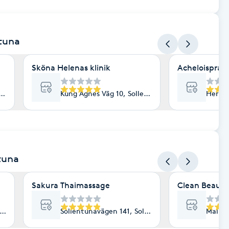
ntuna
Sköna Helenas klinik
Acheloisprak
ntuna
Kung Agnes Väg 10, Sollentuna
Hertig
ntuna
Sakura Thaimassage
Clean Beauty
tuna
Sollentunavägen 141, Sollentuna
Malmvä