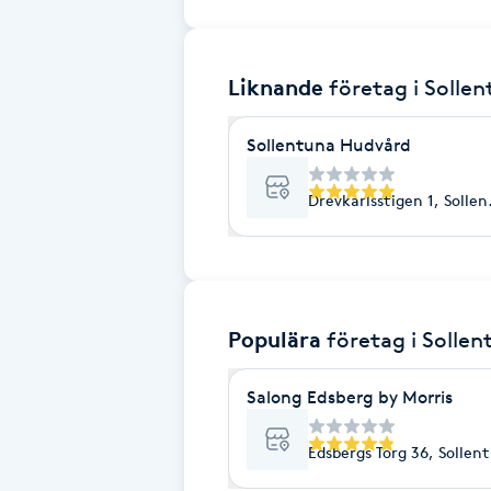
Brynformning
Liknande
företag
i Solle
Brynfärgning
Sollentuna Hudvård
Brynplockning
Drevkarlsstigen 1, Solle
Bröllopsuppsättning
C
Celluliter
Populära
företag
i Solle
Coachning
Salong Edsberg by Morris
Color correction
Edsbergs Torg 36, Sollen