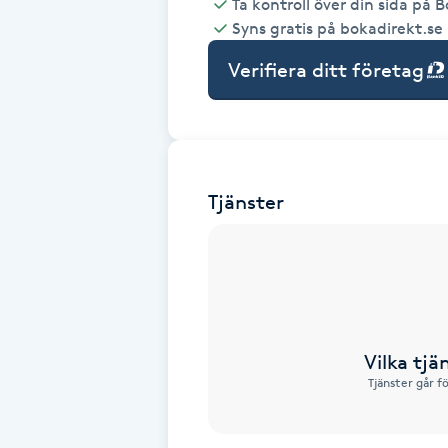
Ta kontroll över din sida på 
Syns gratis på bokadirekt.se
Babylights
Verifiera ditt företag
Balayage
Bambumassage
Tjänster
Barber
Barnklippning
BIAB
Vilka tjä
Blowout
Tjänster går f
Bottenfärg