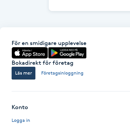
Cryoterapi
D
Damklippning
För en smidigare upplevelse
Dermapen
Diamantslipning
Bokadirekt för företag
E
Läs mer
Företagsinloggning
Enzympeeling
Extensions
Konto
Extensions borttagning
Logga in