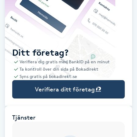
Babylights
Balayage
Bambumassage
Ditt företag?
Verifiera dig gratis med BankID på en minut
Barber
Ta kontroll över din sida på Bokadirekt
Syns gratis på bokadirekt.se
Barnklippning
Verifiera ditt företag
BIAB
Blowout
Tjänster
Bottenfärg