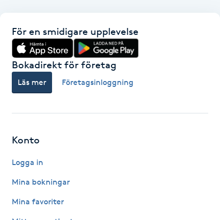
F
För en smidigare upplevelse
Face framing
Bokadirekt för företag
Faceliftmassage
Läs mer
Företagsinloggning
Fet hårbotten
Fettreducering
Konto
Fibromassage
Logga in
Fillers
Mina bokningar
Mina favoriter
Fotmassage