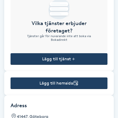
Brynformning
Vilka tjänster erbjuder
Brynfärgning
företaget?
Tjänster går för nuvarande inte att boka via
Brynplockning
Bokadirekt
Bröllopsuppsättning
Lägg till tjänst
C
Celluliter
Lägg till hemsida
Coachning
Color correction
Adress
41447, Göteborg