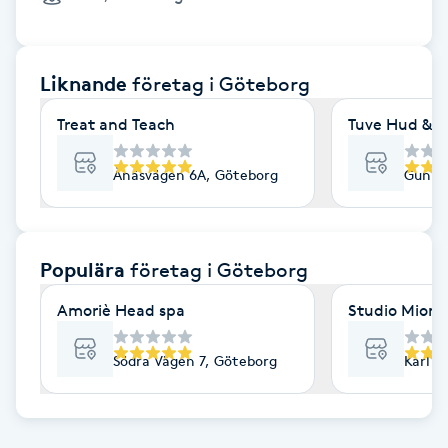
Cryoterapi
D
Liknande
företag
i Göteborg
Damklippning
Treat and Teach
Tuve Hud & H
Dermapen
Ånäsvägen 6A, Göteborg
Gunne
Diamantslipning
E
Populära
företag
i Göteborg
Enzympeeling
Amoriè Head spa
Studio Mione 
Extensions
Södra Vägen 7, Göteborg
Karl G
Extensions borttagning
Eyeliner-tatuering