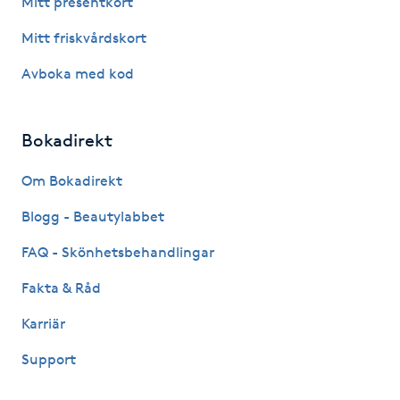
Mitt presentkort
Fotsvamp
Mitt friskvårdskort
Fotvård
Avboka med kod
Fransar
Bokadirekt
Fransborttagning
Om Bokadirekt
Blogg - Beautylabbet
Fransfärgning
FAQ - Skönhetsbehandlingar
Fransförlängning
Fakta & Råd
Fransförlängning Megavolym
Karriär
Support
Fransförlängning Volym