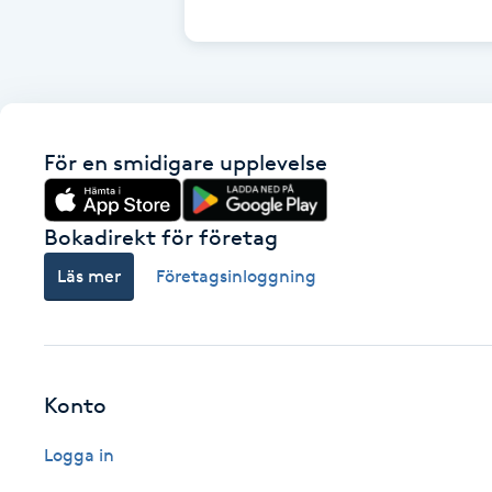
Cryoterapi
D
Damklippning
För en smidigare upplevelse
Dermapen
Diamantslipning
Bokadirekt för företag
E
Läs mer
Företagsinloggning
Enzympeeling
Extensions
Konto
Extensions borttagning
Logga in