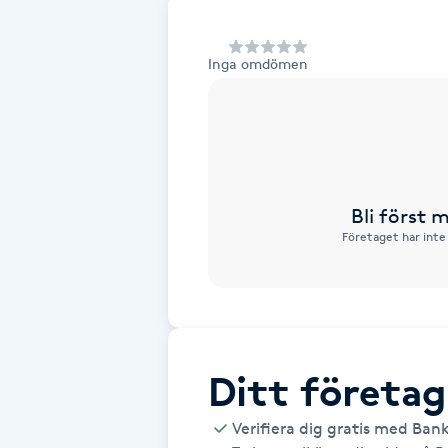
Alternativmedicin
Inga omdömen
Andningsmassage
Ansiktslyft utan kirurgi
Aromamassage
Bli först
Företaget har inte
Ashtanga Yoga
Ayurveda
Ayurvedisk Massage
Ditt företag
Ansiktsbehandling djuprengörande
Verifiera dig gratis med Ban
B