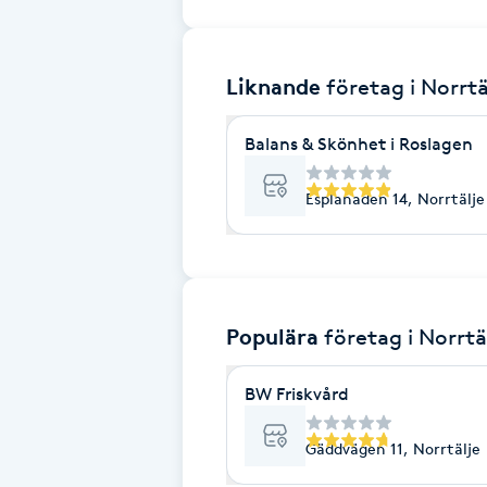
Brynformning
Liknande
företag
i Norrtä
Brynfärgning
Balans & Skönhet i Roslagen
Brynplockning
Esplanaden 14, Norrtälje
Bröllopsuppsättning
C
Celluliter
Populära
företag
i Norrtä
Coachning
BW Friskvård
Color correction
Gäddvägen 11, Norrtälje