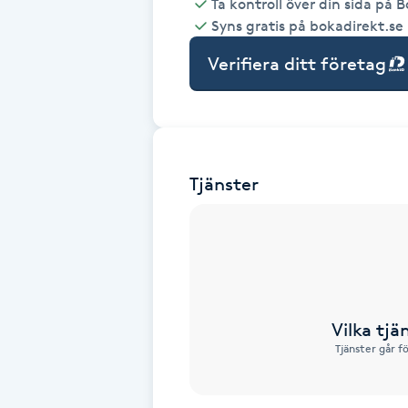
Ta kontroll över din sida på 
Syns gratis på bokadirekt.se
Babylights
Verifiera ditt företag
Balayage
Bambumassage
Tjänster
Barber
Barnklippning
BIAB
Vilka tjä
Blowout
Tjänster går f
Bottenfärg