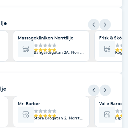
lje
Massagekliniken Norrtälje
Frisk & Skön
Bangårdsgatan 2A, Norrtälje
Rögård
lje
Mr. Barber
Valle Barber
Stora Brogatan 2, Norrtälje
Esplan