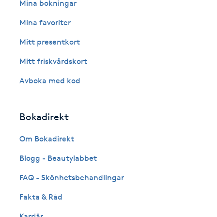
Eyeliner-tatuering
Mina bokningar
F
Mina favoriter
Face framing
Mitt presentkort
Mitt friskvårdskort
Faceliftmassage
Avboka med kod
Fet hårbotten
Bokadirekt
Fettreducering
Om Bokadirekt
Fibromassage
Blogg - Beautylabbet
Fillers
FAQ - Skönhetsbehandlingar
Fakta & Råd
Fotmassage
Karriär