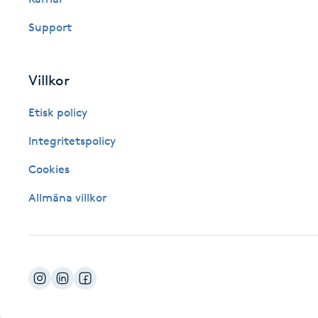
Fotsvamp
Support
Fotvård
Villkor
Fransar
Etisk policy
Fransborttagning
Integritetspolicy
Cookies
Fransfärgning
Allmäna villkor
Fransförlängning
Fransförlängning Megavolym
Fransförlängning Volym