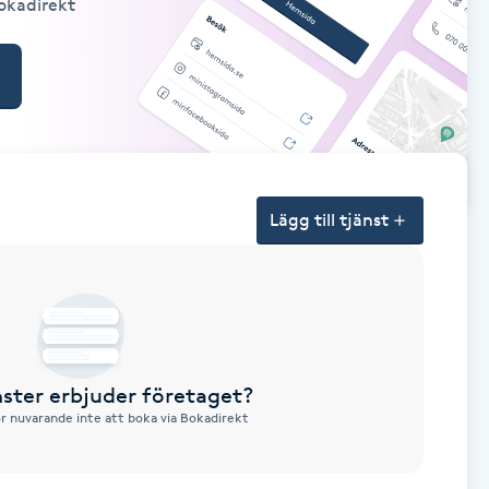
Bokadirekt
Lägg till tjänst
nster erbjuder företaget?
ör nuvarande inte att boka via Bokadirekt