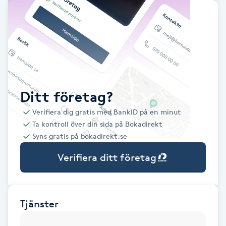
Babylights
Balayage
Bambumassage
Ditt företag?
Barber
Verifiera dig gratis med BankID på en minut
Ta kontroll över din sida på Bokadirekt
Barnklippning
Syns gratis på bokadirekt.se
Verifiera ditt företag
BIAB
Blowout
Tjänster
Bottenfärg