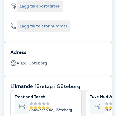
Cryoterapi
Lägg till epostadress
D
Damklippning
Lägg till telefonnummer
Dermapen
Diamantslipning
Adress
E
41126, Göteborg
Enzympeeling
Liknande
företag
i Göteborg
Extensions
Treat and Teach
Tuve Hud & H
Extensions borttagning
Ånäsvägen 6A, Göteborg
Gunne
Eyeliner-tatuering