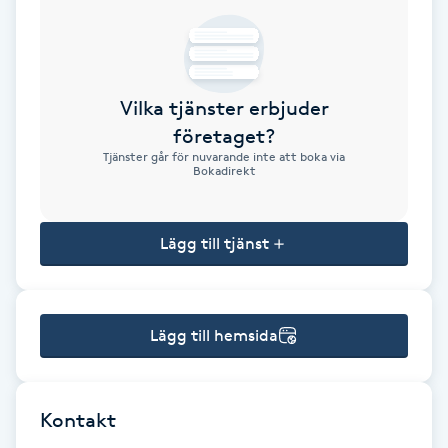
Brynformning
Brynfärgning
Vilka tjänster erbjuder
företaget?
Brynplockning
Tjänster går för nuvarande inte att boka via
Bokadirekt
Bröllopsuppsättning
C
Lägg till tjänst
Celluliter
Lägg till hemsida
Coachning
Color correction
Kontakt