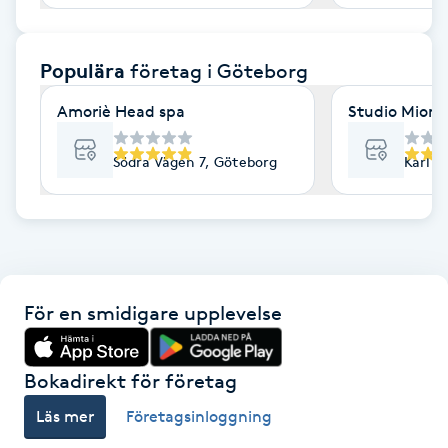
F
Populära
företag
i Göteborg
Face framing
Amoriè Head spa
Studio Mione 
Faceliftmassage
Södra Vägen 7, Göteborg
Karl G
Fet hårbotten
Fettreducering
Fibromassage
För en smidigare upplevelse
Fillers
Bokadirekt för företag
Fotmassage
Läs mer
Företagsinloggning