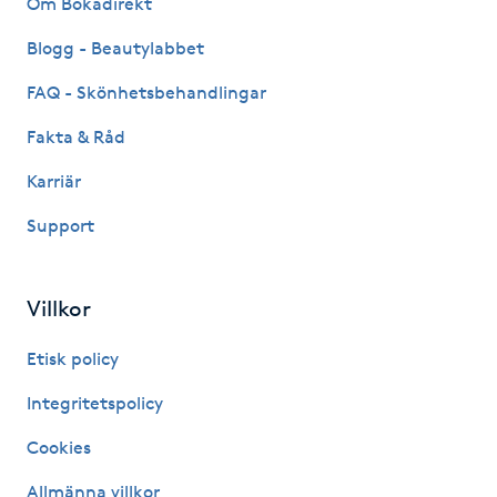
Om Bokadirekt
Fransk manikyr
Blogg - Beautylabbet
Fransrengöring
FAQ - Skönhetsbehandlingar
Fakta & Råd
Frekvensterapi
Karriär
Friskvård
Support
Friskvårdsmassage
Villkor
Frisör
Etisk policy
Funktionsanalys
Integritetspolicy
Cookies
Färgning
Allmänna villkor