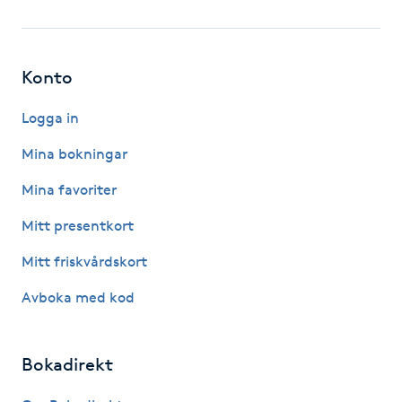
Fotsvamp
Fotvård
Konto
Fransar
Logga in
Mina bokningar
Fransborttagning
Mina favoriter
Fransfärgning
Mitt presentkort
Mitt friskvårdskort
Fransförlängning
Avboka med kod
Fransförlängning Megavolym
Bokadirekt
Fransförlängning Volym