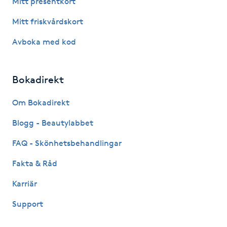
Mitt presentkort
Fotsvamp
Mitt friskvårdskort
Fotvård
Avboka med kod
Fransar
Bokadirekt
Fransborttagning
Om Bokadirekt
Blogg - Beautylabbet
Fransfärgning
FAQ - Skönhetsbehandlingar
Fransförlängning
Fakta & Råd
Fransförlängning Megavolym
Karriär
Support
Fransförlängning Volym