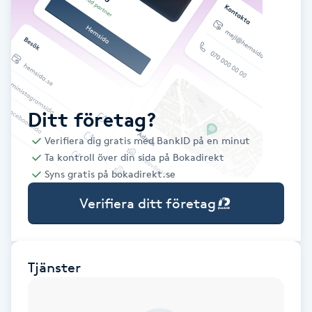
Babylights
Balayage
Bambumassage
Ditt företag?
Verifiera dig gratis med BankID på en minut
Barber
Ta kontroll över din sida på Bokadirekt
Syns gratis på bokadirekt.se
Barnklippning
Verifiera ditt företag
BIAB
Blowout
Tjänster
Bottenfärg