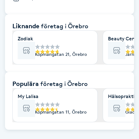
Cryoterapi
D
Liknande
företag
i Örebro
Damklippning
Zodiak
Beauty Cente
Dermapen
Köpmangatan 21, Örebro
Järnvä
Diamantslipning
E
Populära
företag
i Örebro
Enzympeeling
My Lalisa
Hälsopraktik
Extensions
Köpmangatan 11, Örebro
Gladar
Extensions borttagning
Eyeliner-tatuering