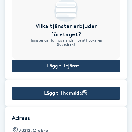
Brynformning
Vilka tjänster erbjuder
Brynfärgning
företaget?
Tjänster går för nuvarande inte att boka via
Brynplockning
Bokadirekt
Bröllopsuppsättning
Lägg till tjänst
C
Celluliter
Lägg till hemsida
Coachning
Color correction
Adress
70212, Örebro