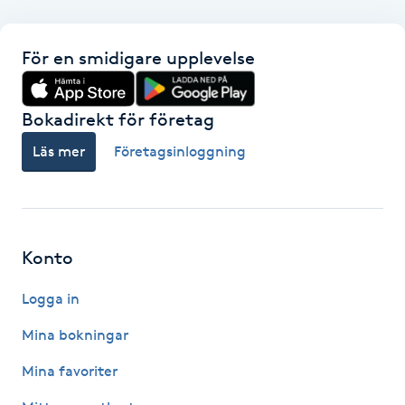
F
För en smidigare upplevelse
Face framing
Bokadirekt för företag
Faceliftmassage
Läs mer
Företagsinloggning
Fet hårbotten
Fettreducering
Konto
Fibromassage
Logga in
Fillers
Mina bokningar
Mina favoriter
Fotmassage