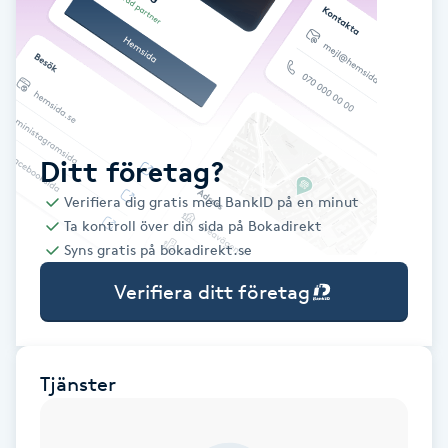
Babylights
Balayage
Bambumassage
Ditt företag?
Verifiera dig gratis med BankID på en minut
Barber
Ta kontroll över din sida på Bokadirekt
Syns gratis på bokadirekt.se
Barnklippning
Verifiera ditt företag
BIAB
Blowout
Tjänster
Bottenfärg