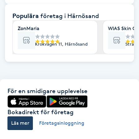
F
Populära
företag
i Härnösand
Face framing
ZonMaria
WIAS Skin Cli
Faceliftmassage
Krokvägen 11, Härnösand
Stran
Fet hårbotten
Fettreducering
För en smidigare upplevelse
Fibromassage
Fillers
Bokadirekt för företag
Läs mer
Företagsinloggning
Fotmassage