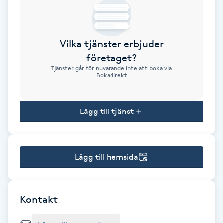
Brynformning
Vilka tjänster erbjuder
Brynfärgning
företaget?
Tjänster går för nuvarande inte att boka via
Brynplockning
Bokadirekt
Bröllopsuppsättning
Lägg till tjänst
C
Celluliter
Lägg till hemsida
Coachning
Color correction
Kontakt