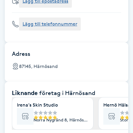
Cryoterapi
Lägg till epostadress
D
Lägg till telefonnummer
Damklippning
Dermapen
Adress
Diamantslipning
87145, Härnösand
E
Enzympeeling
Liknande
företag
i Härnösand
Extensions
Irena’s Skin Studio
Hernö Hälsa -
Extensions borttagning
Norra Nygränd 8, Härnösand
Storg
Eyeliner-tatuering