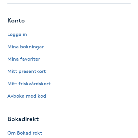
Fotsvamp
Konto
Fotvård
Logga in
Fransar
Mina bokningar
Fransborttagning
Mina favoriter
Mitt presentkort
Fransfärgning
Mitt friskvårdskort
Fransförlängning
Avboka med kod
Fransförlängning Megavolym
Bokadirekt
Fransförlängning Volym
Om Bokadirekt