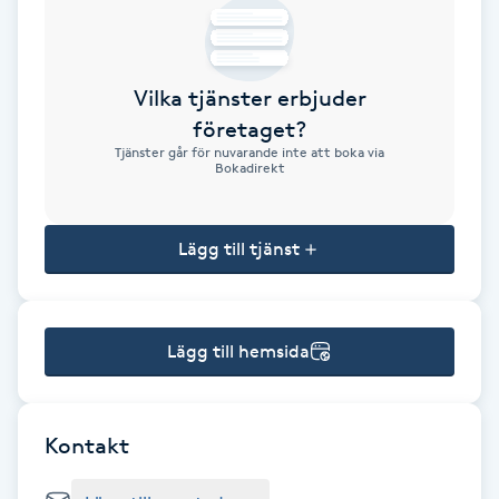
Brynformning
Vilka tjänster erbjuder
Brynfärgning
företaget?
Tjänster går för nuvarande inte att boka via
Brynplockning
Bokadirekt
Bröllopsuppsättning
Lägg till tjänst
C
Celluliter
Lägg till hemsida
Coachning
Color correction
Kontakt