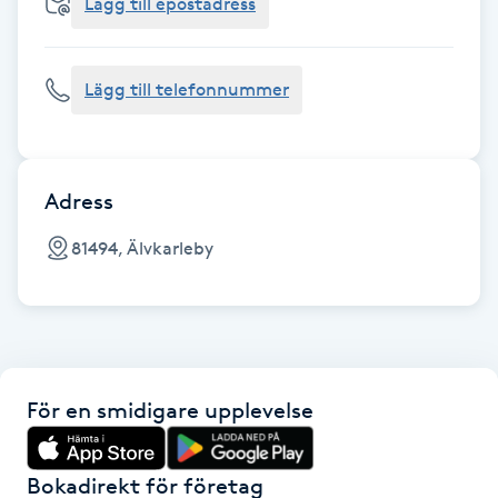
Cryoterapi
Lägg till epostadress
D
Lägg till telefonnummer
Damklippning
Dermapen
Adress
Diamantslipning
81494, Älvkarleby
E
Enzympeeling
Extensions
För en smidigare upplevelse
Extensions borttagning
Bokadirekt för företag
Eyeliner-tatuering