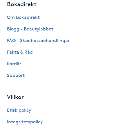
Bokadirekt
Fotsvamp
Om Bokadirekt
Fotvård
Blogg - Beautylabbet
Fransar
FAQ - Skönhetsbehandlingar
Fakta & Råd
Fransborttagning
Karriär
Fransfärgning
Support
Fransförlängning
Villkor
Fransförlängning Megavolym
Etisk policy
Fransförlängning Volym
Integritetspolicy