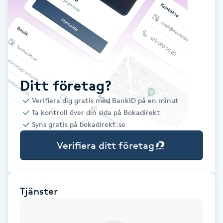
Babylights
Balayage
Bambumassage
Ditt företag?
Verifiera dig gratis med BankID på en minut
Barber
Ta kontroll över din sida på Bokadirekt
Syns gratis på bokadirekt.se
Barnklippning
Verifiera ditt företag
BIAB
Blowout
Tjänster
Bottenfärg