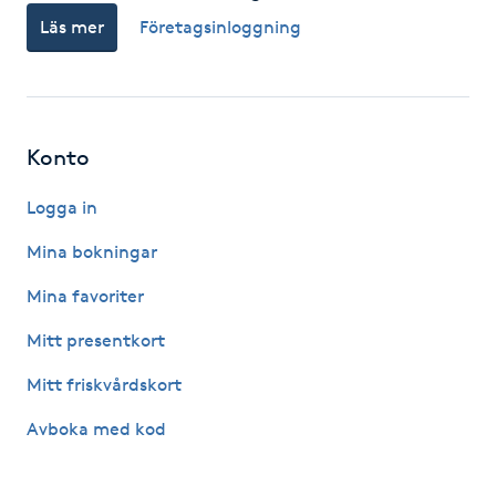
Läs mer
Företagsinloggning
F
Face framing
Faceliftmassage
Konto
Fet hårbotten
Logga in
Mina bokningar
Fettreducering
Mina favoriter
Fibromassage
Mitt presentkort
Mitt friskvårdskort
Fillers
Avboka med kod
Fotmassage