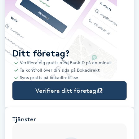
Babylights
Balayage
Bambumassage
Ditt företag?
Verifiera dig gratis med BankID på en minut
Barber
Ta kontroll över din sida på Bokadirekt
Syns gratis på bokadirekt.se
Barnklippning
Verifiera ditt företag
BIAB
Blowout
Tjänster
Bottenfärg