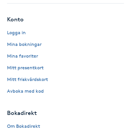
Fotsvamp
Konto
Fotvård
Logga in
Fransar
Mina bokningar
Fransborttagning
Mina favoriter
Mitt presentkort
Fransfärgning
Mitt friskvårdskort
Fransförlängning
Avboka med kod
Fransförlängning Megavolym
Bokadirekt
Fransförlängning Volym
Om Bokadirekt