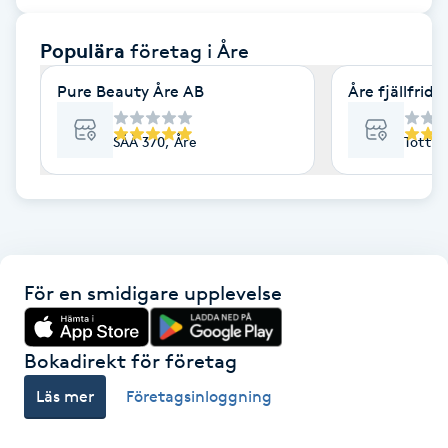
F
Populära
företag
i Åre
Face framing
Pure Beauty Åre AB
Åre fjällfrid
Faceliftmassage
SÅÅ 370, Åre
Tottvä
Fet hårbotten
Fettreducering
För en smidigare upplevelse
Fibromassage
Fillers
Bokadirekt för företag
Läs mer
Företagsinloggning
Fotmassage