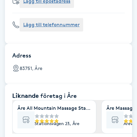
Cryoterapi
Lägg till epostadress
D
Lägg till telefonnummer
Damklippning
Dermapen
Adress
Diamantslipning
83751, Åre
E
Enzympeeling
Liknande
företag
i Åre
Extensions
Åre All Mountain Massage Stationsvägen 23 Åre
Åre Massage 
Extensions borttagning
Stationsvägen 23, Åre
Åreväg
Eyeliner-tatuering