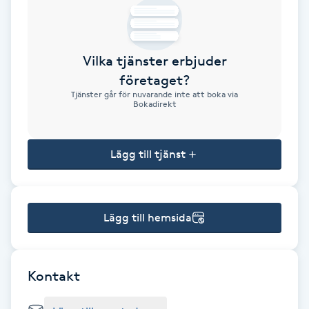
Brynformning
Vilka tjänster erbjuder
Brynfärgning
företaget?
Tjänster går för nuvarande inte att boka via
Brynplockning
Bokadirekt
Bröllopsuppsättning
Lägg till tjänst
C
Celluliter
Lägg till hemsida
Coachning
Color correction
Kontakt