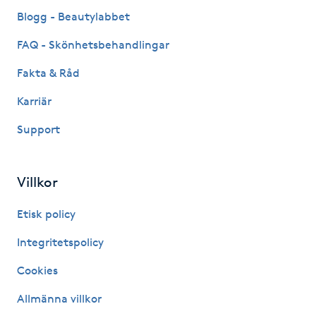
Fransk manikyr
Blogg - Beautylabbet
FAQ - Skönhetsbehandlingar
Fransrengöring
Fakta & Råd
Frekvensterapi
Karriär
Support
Friskvård
Friskvårdsmassage
Villkor
Frisör
Etisk policy
Integritetspolicy
Funktionsanalys
Cookies
Färgning
Allmänna villkor