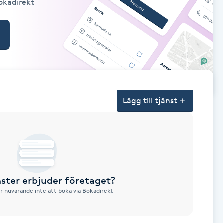
Bokadirekt
Lägg till tjänst
nster erbjuder företaget?
ör nuvarande inte att boka via Bokadirekt