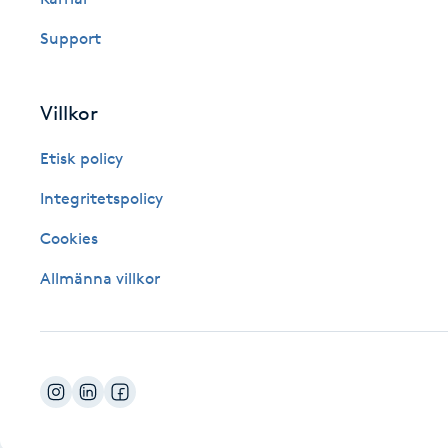
Fotsvamp
Support
Fotvård
Villkor
Fransar
Etisk policy
Fransborttagning
Integritetspolicy
Cookies
Fransfärgning
Allmänna villkor
Fransförlängning
Fransförlängning Megavolym
Fransförlängning Volym