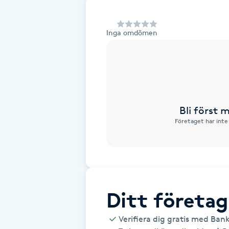
Alternativmedicin
Inga omdömen
Andningsmassage
Ansiktslyft utan kirurgi
Aromamassage
Bli först
Företaget har inte
Ashtanga Yoga
Ayurveda
Ayurvedisk Massage
Ditt företag
Ansiktsbehandling djuprengörande
Verifiera dig gratis med Ban
B