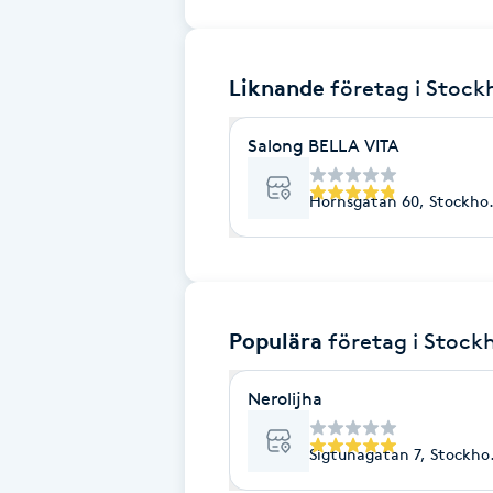
Brynformning
Liknande
företag
i Stoc
Brynfärgning
Salong BELLA VITA
Brynplockning
Hornsgatan 60, Stockho
Bröllopsuppsättning
C
Celluliter
Populära
företag
i Stock
Coachning
Nerolijha
Color correction
Sigtunagatan 7, Stockho