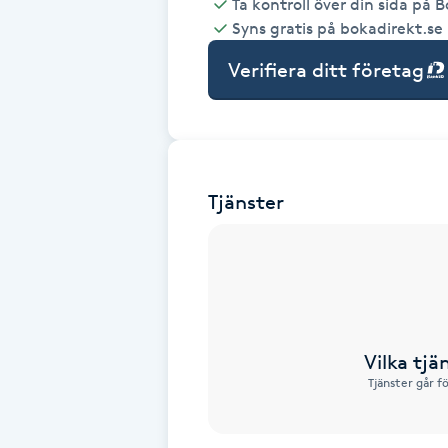
Ta kontroll över din sida på 
Syns gratis på bokadirekt.se
Babylights
Verifiera ditt företag
Balayage
Bambumassage
Tjänster
Barber
Barnklippning
BIAB
Vilka tjä
Blowout
Tjänster går f
Bottenfärg