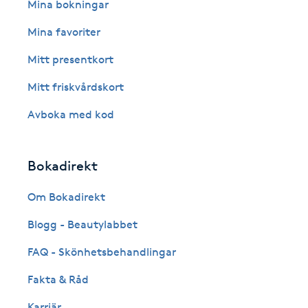
Eyeliner-tatuering
Mina bokningar
F
Mina favoriter
Face framing
Mitt presentkort
Mitt friskvårdskort
Faceliftmassage
Avboka med kod
Fet hårbotten
Bokadirekt
Fettreducering
Om Bokadirekt
Fibromassage
Blogg - Beautylabbet
Fillers
FAQ - Skönhetsbehandlingar
Fakta & Råd
Fotmassage
Karriär