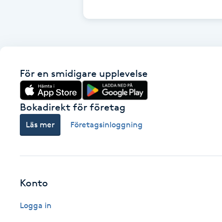
Cryoterapi
D
Damklippning
För en smidigare upplevelse
Dermapen
Diamantslipning
Bokadirekt för företag
E
Läs mer
Företagsinloggning
Enzympeeling
Extensions
Konto
Extensions borttagning
Logga in