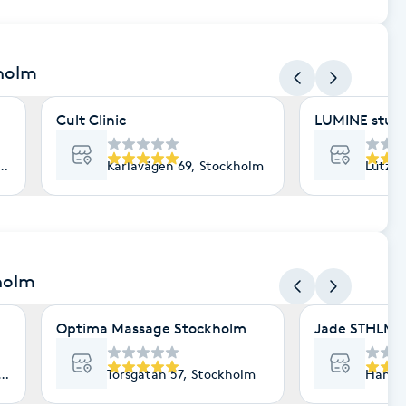
kholm
Cult Clinic
LUMINE stud
lm
Karlavägen 69, Stockholm
Lützen
holm
Optima Massage Stockholm
Jade STHLM
lm
Torsgatan 57, Stockholm
Hantve