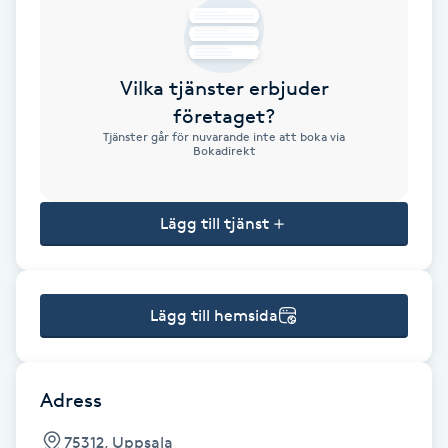
Brynformning
Vilka tjänster erbjuder
Brynfärgning
företaget?
Tjänster går för nuvarande inte att boka via
Brynplockning
Bokadirekt
Bröllopsuppsättning
Lägg till tjänst
C
Celluliter
Lägg till hemsida
Coachning
Color correction
Adress
75312, Uppsala