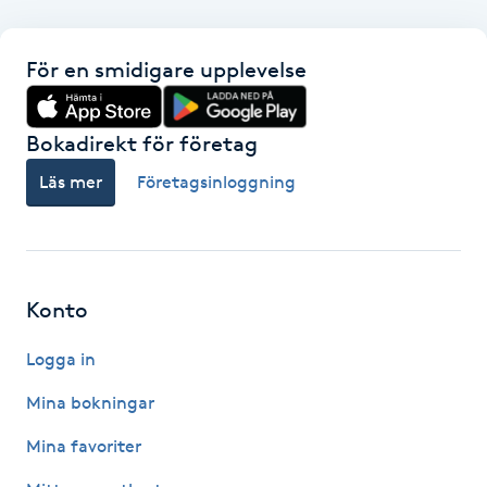
F
För en smidigare upplevelse
Face framing
Bokadirekt för företag
Faceliftmassage
Läs mer
Företagsinloggning
Fet hårbotten
Fettreducering
Konto
Fibromassage
Logga in
Fillers
Mina bokningar
Mina favoriter
Fotmassage