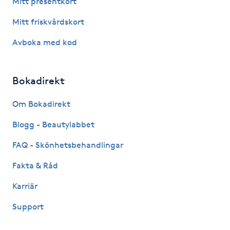
Mitt presentkort
Fotsvamp
Mitt friskvårdskort
Fotvård
Avboka med kod
Fransar
Bokadirekt
Fransborttagning
Om Bokadirekt
Blogg - Beautylabbet
Fransfärgning
FAQ - Skönhetsbehandlingar
Fransförlängning
Fakta & Råd
Fransförlängning Megavolym
Karriär
Support
Fransförlängning Volym