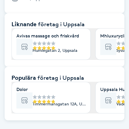
Cryoterapi
D
Liknande
företag
i Uppsala
Damklippning
Avivas massage och friskvård
Mhluxuryclini
Dermapen
Humlegatan 2, Uppsala
Sysslo
Diamantslipning
E
Populära
företag
i Uppsala
Enzympeeling
Dolor
Uppsala Hud 
Extensions
Timmermansgatan 12A, Uppsala
Väderk
Extensions borttagning
Eyeliner-tatuering