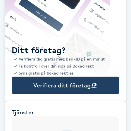
Babylights
Balayage
Bambumassage
Ditt företag?
Verifiera dig gratis med BankID på en minut
Barber
Ta kontroll över din sida på Bokadirekt
Syns gratis på bokadirekt.se
Barnklippning
Verifiera ditt företag
BIAB
Blowout
Tjänster
Bottenfärg