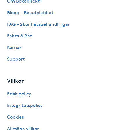
Om Bokadirekt
Fransk manikyr
Blogg - Beautylabbet
Fransrengöring
FAQ - Skönhetsbehandlingar
Fakta & Råd
Frekvensterapi
Karriär
Friskvård
Support
Friskvårdsmassage
Villkor
Frisör
Etisk policy
Funktionsanalys
Integritetspolicy
Cookies
Färgning
Allmäna villkor