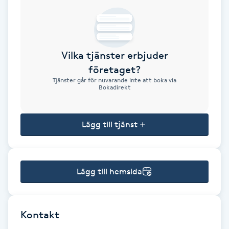
Brynformning
Brynfärgning
Vilka tjänster erbjuder
företaget?
Brynplockning
Tjänster går för nuvarande inte att boka via
Bokadirekt
Bröllopsuppsättning
C
Lägg till tjänst
Celluliter
Lägg till hemsida
Coachning
Color correction
Kontakt