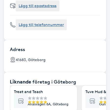
Cryoterapi
Lägg till epostadress
D
Damklippning
Lägg till telefonnummer
Dermapen
Diamantslipning
Adress
E
41683, Göteborg
Enzympeeling
Liknande
företag
i Göteborg
Extensions
Treat and Teach
Tuve Hud & H
Extensions borttagning
Ånäsvägen 6A, Göteborg
Gunne
Eyeliner-tatuering