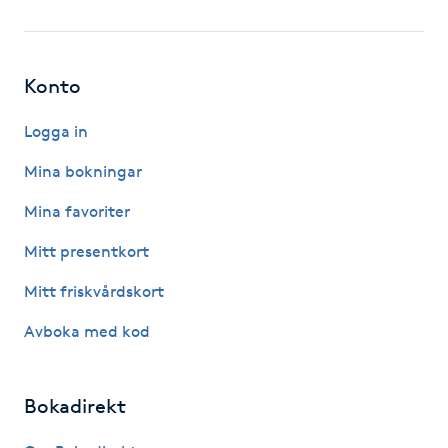
Fotsvamp
Fotvård
Konto
Fransar
Logga in
Mina bokningar
Fransborttagning
Mina favoriter
Fransfärgning
Mitt presentkort
Mitt friskvårdskort
Fransförlängning
Avboka med kod
Fransförlängning Megavolym
Bokadirekt
Fransförlängning Volym