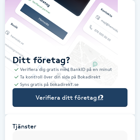
Babylights
Balayage
Bambumassage
Ditt företag?
Barber
Verifiera dig gratis med BankID på en minut
Ta kontroll över din sida på Bokadirekt
Barnklippning
Syns gratis på bokadirekt.se
Verifiera ditt företag
BIAB
Blowout
Tjänster
Bottenfärg