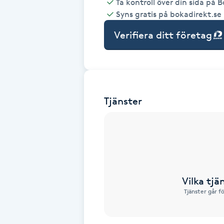
Ta kontroll över din sida på 
Syns gratis på bokadirekt.se
Babylights
Verifiera ditt företag
Balayage
Bambumassage
Tjänster
Barber
Barnklippning
BIAB
Vilka tjä
Blowout
Tjänster går f
Bottenfärg