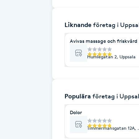
Brynformning
Liknande
företag
i Uppsa
Brynfärgning
Avivas massage och friskvård
Brynplockning
Humlegatan 2, Uppsala
Bröllopsuppsättning
C
Celluliter
Populära
företag
i Uppsa
Coachning
Dolor
Color correction
Timmermansgatan 12A, 