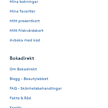
Eyeliner-tatuering
Mina bokningar
F
Mina favoriter
Face framing
Mitt presentkort
Mitt friskvårdskort
Faceliftmassage
Avboka med kod
Fet hårbotten
Bokadirekt
Fettreducering
Om Bokadirekt
Fibromassage
Blogg - Beautylabbet
Fillers
FAQ - Skönhetsbehandlingar
Fakta & Råd
Fotmassage
Karriär