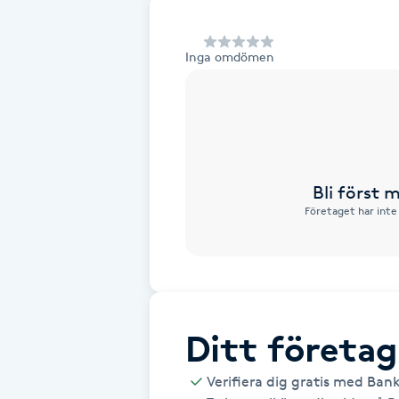
Alternativmedicin
Inga omdömen
Andningsmassage
Ansiktslyft utan kirurgi
Aromamassage
Bli först
Företaget har inte
Ashtanga Yoga
Ayurveda
Ayurvedisk Massage
Ditt företag
Ansiktsbehandling djuprengörande
Verifiera dig gratis med Ban
B