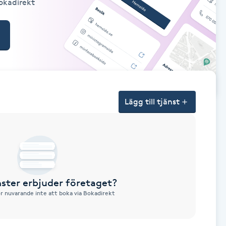
Bokadirekt
Lägg till tjänst
nster erbjuder företaget?
ör nuvarande inte att boka via Bokadirekt