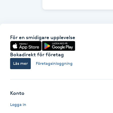
Cryoterapi
D
Damklippning
För en smidigare upplevelse
Dermapen
Diamantslipning
Bokadirekt för företag
E
Läs mer
Företagsinloggning
Enzympeeling
Extensions
Konto
Extensions borttagning
Logga in