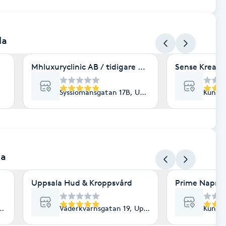
la
Mhluxuryclinic AB / tidigare Mhluxuryspa
Sense Kreatö
Sysslomansgatan 17B, Uppsala
Kungsä
la
Uppsala Hud & Kroppsvård
Prime Naprap
Uppsala
Väderkvarnsgatan 19, Uppsala
Kungsä