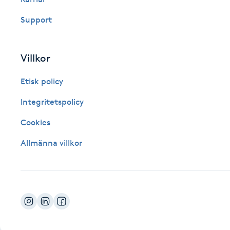
Fotsvamp
Support
Fotvård
Villkor
Fransar
Etisk policy
Fransborttagning
Integritetspolicy
Cookies
Fransfärgning
Allmänna villkor
Fransförlängning
Fransförlängning Megavolym
Fransförlängning Volym