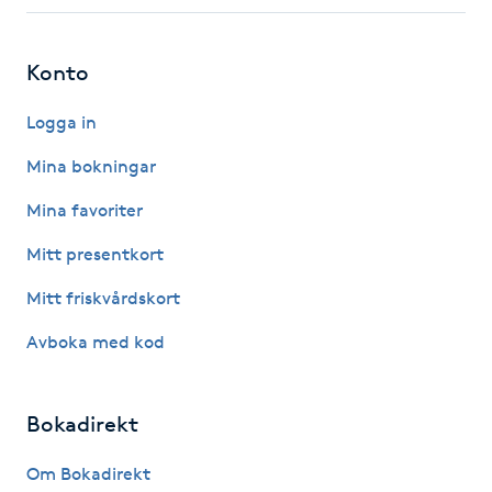
Fotsvamp
Konto
Fotvård
Logga in
Fransar
Mina bokningar
Fransborttagning
Mina favoriter
Mitt presentkort
Fransfärgning
Mitt friskvårdskort
Fransförlängning
Avboka med kod
Fransförlängning Megavolym
Bokadirekt
Fransförlängning Volym
Om Bokadirekt