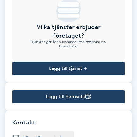
Brynformning
Vilka tjänster erbjuder
Brynfärgning
företaget?
Tjänster går för nuvarande inte att boka via
Brynplockning
Bokadirekt
Bröllopsuppsättning
Lägg till tjänst
C
Celluliter
Lägg till hemsida
Coachning
Color correction
Kontakt