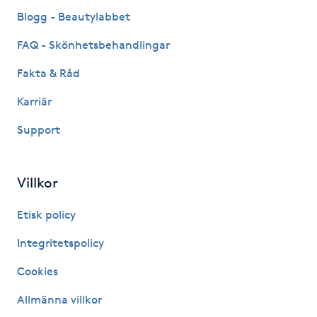
Fransk manikyr
Blogg - Beautylabbet
FAQ - Skönhetsbehandlingar
Fransrengöring
Fakta & Råd
Frekvensterapi
Karriär
Support
Friskvård
Friskvårdsmassage
Villkor
Frisör
Etisk policy
Integritetspolicy
Funktionsanalys
Cookies
Färgning
Allmänna villkor