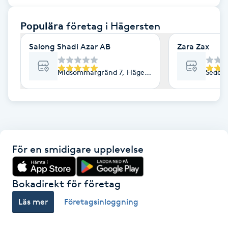
F
Populära
företag
i Hägersten
Face framing
Salong Shadi Azar AB
Zara Zax
Faceliftmassage
Midsommargränd 7, Hägersten
Sedelv
Fet hårbotten
Fettreducering
För en smidigare upplevelse
Fibromassage
Fillers
Bokadirekt för företag
Läs mer
Företagsinloggning
Fotmassage