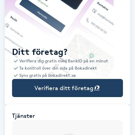
Babylights
Balayage
Bambumassage
Ditt företag?
Verifiera dig gratis med BankID på en minut
Barber
Ta kontroll över din sida på Bokadirekt
Syns gratis på bokadirekt.se
Barnklippning
Verifiera ditt företag
BIAB
Blowout
Tjänster
Bottenfärg