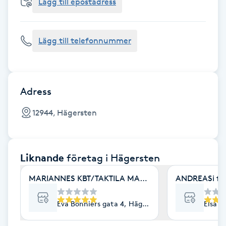
Cryoterapi
Lägg till epostadress
D
Lägg till telefonnummer
Damklippning
Dermapen
Adress
Diamantslipning
12944, Hägersten
E
Enzympeeling
Liknande
företag
i Hägersten
Extensions
MARIANNES KBT/TAKTILA MASSAGE
ANDREASi fri
Extensions borttagning
Eva Bonniers gata 4, Hägersten
Elsa B
Eyeliner-tatuering