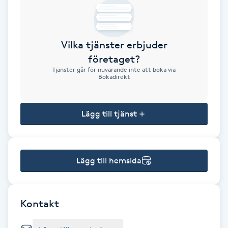
Brynformning
Vilka tjänster erbjuder
Brynfärgning
företaget?
Tjänster går för nuvarande inte att boka via
Brynplockning
Bokadirekt
Bröllopsuppsättning
Lägg till tjänst
C
Celluliter
Lägg till hemsida
Coachning
Color correction
Kontakt