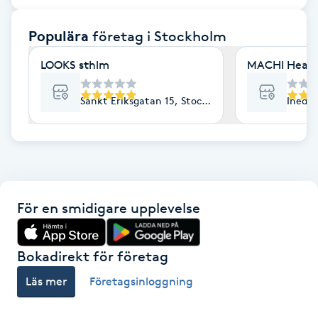
F
Populära
företag
i Stockholm
Face framing
LOOKS sthlm
MACHI Heal
Faceliftmassage
Sankt Eriksgatan 15, Stockholm
Inedal
Fet hårbotten
Fettreducering
För en smidigare upplevelse
Fibromassage
Fillers
Bokadirekt för företag
Läs mer
Företagsinloggning
Fotmassage