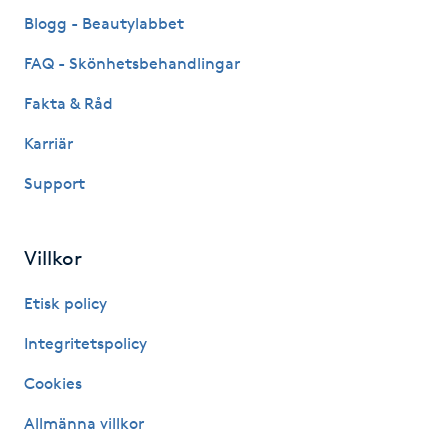
Fransk manikyr
Blogg - Beautylabbet
FAQ - Skönhetsbehandlingar
Fransrengöring
Fakta & Råd
Frekvensterapi
Karriär
Support
Friskvård
Friskvårdsmassage
Villkor
Frisör
Etisk policy
Integritetspolicy
Funktionsanalys
Cookies
Färgning
Allmänna villkor