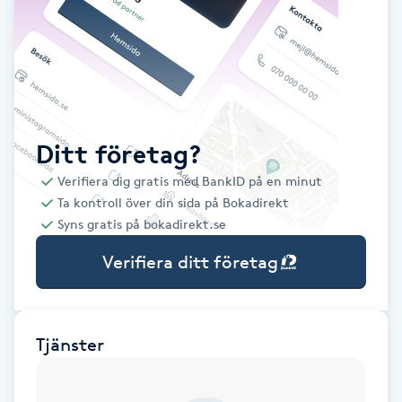
Babylights
Balayage
Bambumassage
Ditt företag?
Verifiera dig gratis med BankID på en minut
Barber
Ta kontroll över din sida på Bokadirekt
Syns gratis på bokadirekt.se
Barnklippning
Verifiera ditt företag
BIAB
Blowout
Tjänster
Bottenfärg