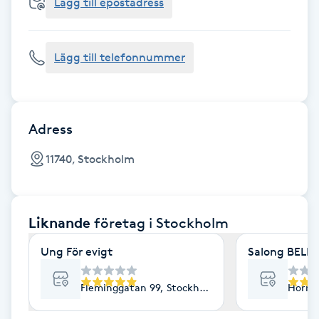
Cryoterapi
Lägg till epostadress
D
Lägg till telefonnummer
Damklippning
Dermapen
Adress
Diamantslipning
11740, Stockholm
E
Enzympeeling
Liknande
företag
i Stockholm
Extensions
Ung För evigt
Salong BELLA
Extensions borttagning
Fleminggatan 99, Stockholm
Horns
Eyeliner-tatuering