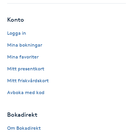
Fotsvamp
Konto
Fotvård
Logga in
Fransar
Mina bokningar
Fransborttagning
Mina favoriter
Mitt presentkort
Fransfärgning
Mitt friskvårdskort
Fransförlängning
Avboka med kod
Fransförlängning Megavolym
Bokadirekt
Fransförlängning Volym
Om Bokadirekt