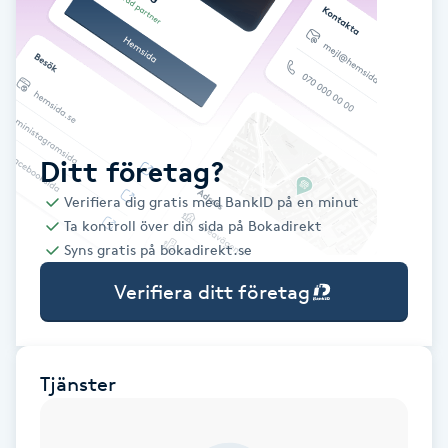
Babylights
Balayage
Bambumassage
Ditt företag?
Verifiera dig gratis med BankID på en minut
Barber
Ta kontroll över din sida på Bokadirekt
Syns gratis på bokadirekt.se
Barnklippning
Verifiera ditt företag
BIAB
Blowout
Tjänster
Bottenfärg