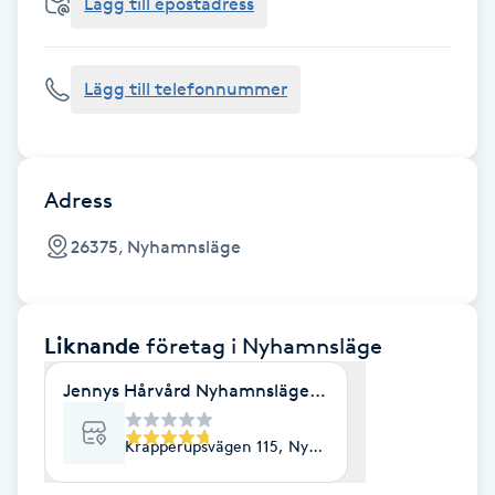
Cryoterapi
Lägg till epostadress
D
Lägg till telefonnummer
Damklippning
Dermapen
Adress
Diamantslipning
26375, Nyhamnsläge
E
Enzympeeling
Liknande
företag
i Nyhamnsläge
Extensions
Jennys Hårvård Nyhamnsläge AB
Extensions borttagning
Krapperupsvägen 115, Nyhamnsläge
Eyeliner-tatuering