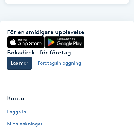
F
Face framing
För en smidigare upplevelse
Faceliftmassage
Bokadirekt för företag
Fet hårbotten
Läs mer
Företagsinloggning
Fettreducering
Fibromassage
Konto
Fillers
Logga in
Fotmassage
Mina bokningar