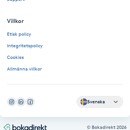
Fransk manikyr
Villkor
Fransrengöring
Etisk policy
Frekvensterapi
Integritetspolicy
Friskvård
Cookies
Allmänna villkor
Friskvårdsmassage
Frisör
Svenska
Funktionsanalys
Färgning
© Bokadirekt
2026