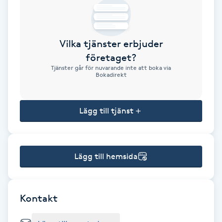
Brynformning
Vilka tjänster erbjuder
Brynfärgning
företaget?
Tjänster går för nuvarande inte att boka via
Brynplockning
Bokadirekt
Bröllopsuppsättning
Lägg till tjänst
C
Celluliter
Lägg till hemsida
Coachning
Color correction
Kontakt