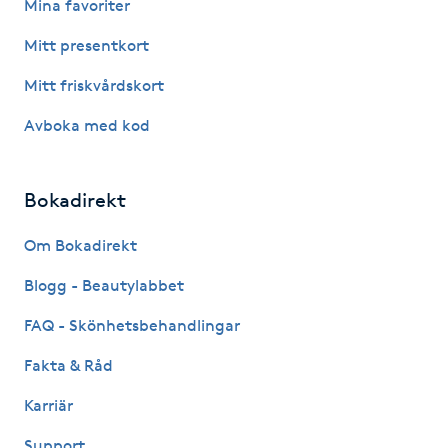
Mina favoriter
Fotsvamp
Mitt presentkort
Fotvård
Mitt friskvårdskort
Avboka med kod
Fransar
Fransborttagning
Bokadirekt
Fransfärgning
Om Bokadirekt
Blogg - Beautylabbet
Fransförlängning
FAQ - Skönhetsbehandlingar
Fransförlängning Megavolym
Fakta & Råd
Karriär
Fransförlängning Volym
Support