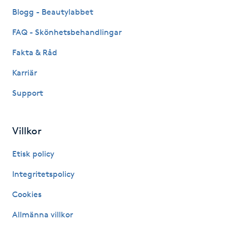
Fransk manikyr
Blogg - Beautylabbet
FAQ - Skönhetsbehandlingar
Fransrengöring
Fakta & Råd
Frekvensterapi
Karriär
Support
Friskvård
Friskvårdsmassage
Villkor
Frisör
Etisk policy
Integritetspolicy
Funktionsanalys
Cookies
Färgning
Allmänna villkor