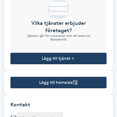
Brynformning
Vilka tjänster erbjuder
Brynfärgning
företaget?
Tjänster går för nuvarande inte att boka via
Brynplockning
Bokadirekt
Bröllopsuppsättning
Lägg till tjänst
C
Celluliter
Lägg till hemsida
Coachning
Color correction
Kontakt