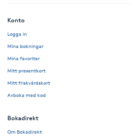
Fotsvamp
Konto
Fotvård
Logga in
Fransar
Mina bokningar
Fransborttagning
Mina favoriter
Mitt presentkort
Fransfärgning
Mitt friskvårdskort
Fransförlängning
Avboka med kod
Fransförlängning Megavolym
Bokadirekt
Fransförlängning Volym
Om Bokadirekt