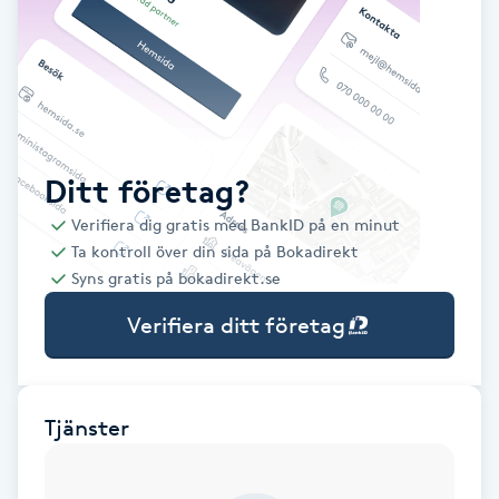
Babylights
Balayage
Bambumassage
Ditt företag?
Verifiera dig gratis med BankID på en minut
Barber
Ta kontroll över din sida på Bokadirekt
Syns gratis på bokadirekt.se
Barnklippning
Verifiera ditt företag
BIAB
Blowout
Tjänster
Bottenfärg