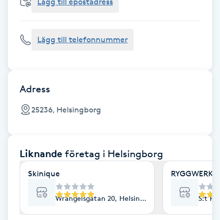
Cryoterapi
Lägg till epostadress
D
Lägg till telefonnummer
Damklippning
Dermapen
Adress
Diamantslipning
25236, Helsingborg
E
Enzympeeling
Liknande
företag
i Helsingborg
Extensions
Skinique
RYGGWERKET
Extensions borttagning
Wrangelsgatan 20, Helsingborg
S:t Pe
Eyeliner-tatuering