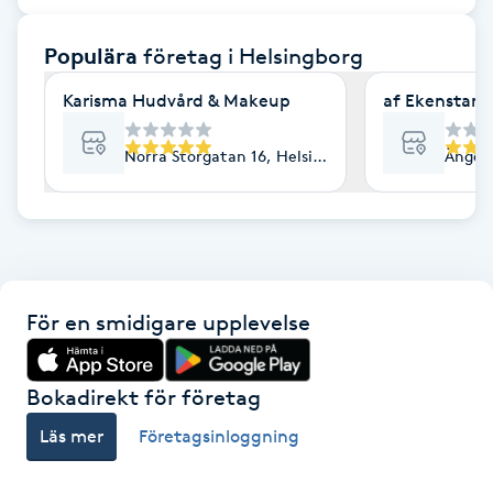
F
Populära
företag
i Helsingborg
Face framing
Karisma Hudvård & Makeup
af Ekenstam 
Faceliftmassage
Norra Storgatan 16, Helsingborg
Ängelh
Fet hårbotten
Fettreducering
För en smidigare upplevelse
Fibromassage
Fillers
Bokadirekt för företag
Läs mer
Företagsinloggning
Fotmassage