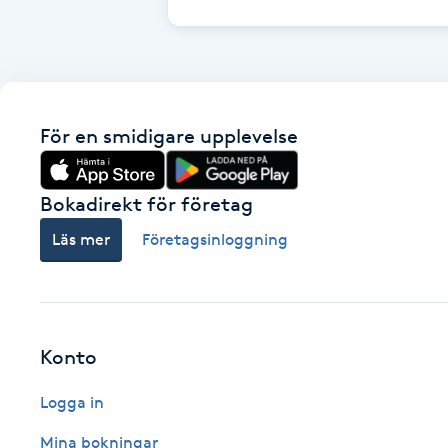
Brynformning
Brynfärgning
För en smidigare upplevelse
Brynplockning
Bokadirekt för företag
Bröllopsuppsättning
Läs mer
Företagsinloggning
C
Celluliter
Coachning
Konto
Logga in
Color correction
Mina bokningar