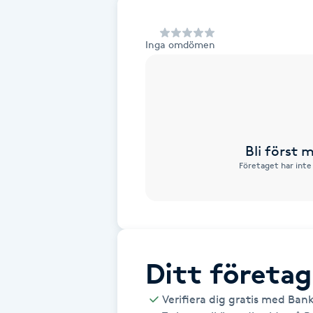
Alternativmedicin
Inga omdömen
Andningsmassage
Ansiktslyft utan kirurgi
Aromamassage
Bli först
Företaget har inte
Ashtanga Yoga
Ayurveda
Ayurvedisk Massage
Ditt företag
Ansiktsbehandling djuprengörande
Verifiera dig gratis med Ban
B