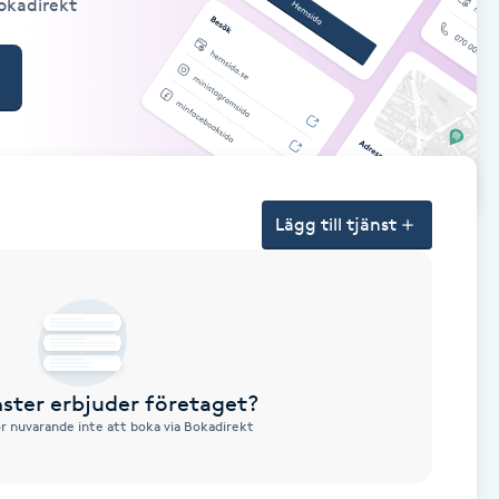
Bokadirekt
Lägg till tjänst
nster erbjuder företaget?
ör nuvarande inte att boka via Bokadirekt