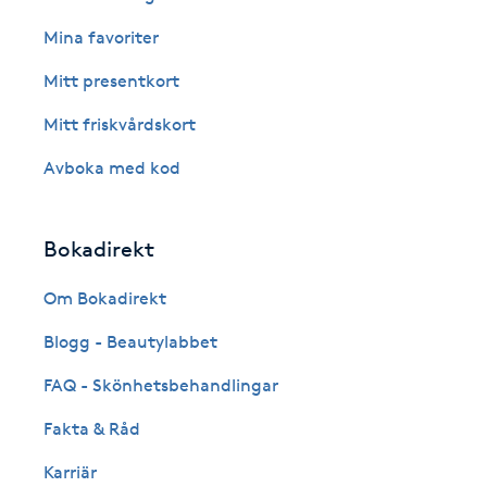
Cryoterapi
Mina favoriter
D
Mitt presentkort
Damklippning
Mitt friskvårdskort
Dermapen
Avboka med kod
Diamantslipning
Bokadirekt
E
Om Bokadirekt
Enzympeeling
Blogg - Beautylabbet
Extensions
FAQ - Skönhetsbehandlingar
Fakta & Råd
Extensions borttagning
Karriär