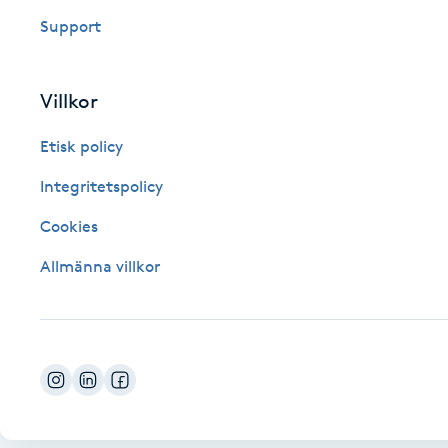
Eyeliner-tatuering
Support
F
Face framing
Villkor
Faceliftmassage
Etisk policy
Integritetspolicy
Fet hårbotten
Cookies
Fettreducering
Allmänna villkor
Fibromassage
Fillers
Fotmassage