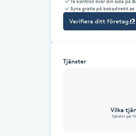
Ta kontroll över din sida på 
Syns gratis på bokadirekt.se
Babylights
Verifiera ditt företag
Balayage
Bambumassage
Tjänster
Barber
Barnklippning
BIAB
Vilka tjä
Blowout
Tjänster går f
Bottenfärg