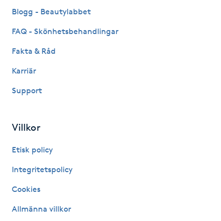
Fransk manikyr
Blogg - Beautylabbet
FAQ - Skönhetsbehandlingar
Fransrengöring
Fakta & Råd
Frekvensterapi
Karriär
Support
Friskvård
Friskvårdsmassage
Villkor
Frisör
Etisk policy
Integritetspolicy
Funktionsanalys
Cookies
Färgning
Allmänna villkor