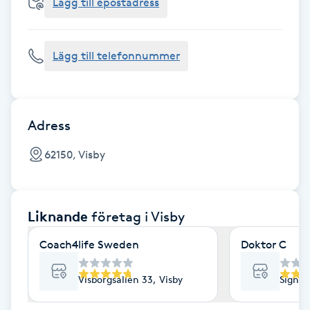
Cryoterapi
Lägg till epostadress
D
Lägg till telefonnummer
Damklippning
Dermapen
Adress
Diamantslipning
62150, Visby
E
Enzympeeling
Liknande
företag
i Visby
Extensions
Coach4life Sweden
Doktor C
Extensions borttagning
Visborgsallén 33, Visby
Signal
Eyeliner-tatuering