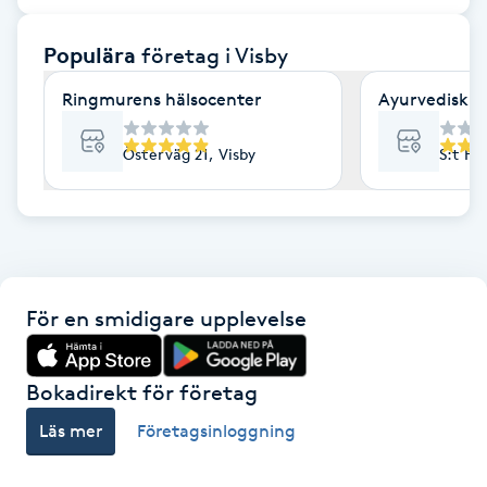
F
Populära
företag
i Visby
Face framing
Ringmurens hälsocenter
Ayurvedisk m
Faceliftmassage
Österväg 21, Visby
S:t Ha
Fet hårbotten
Fettreducering
För en smidigare upplevelse
Fibromassage
Fillers
Bokadirekt för företag
Läs mer
Företagsinloggning
Fotmassage