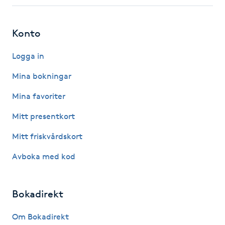
Fotsvamp
Konto
Fotvård
Logga in
Fransar
Mina bokningar
Fransborttagning
Mina favoriter
Mitt presentkort
Fransfärgning
Mitt friskvårdskort
Fransförlängning
Avboka med kod
Fransförlängning Megavolym
Bokadirekt
Fransförlängning Volym
Om Bokadirekt