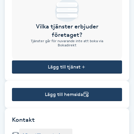
Brynformning
Vilka tjänster erbjuder
Brynfärgning
företaget?
Tjänster går för nuvarande inte att boka via
Brynplockning
Bokadirekt
Bröllopsuppsättning
Lägg till tjänst
C
Celluliter
Lägg till hemsida
Coachning
Color correction
Kontakt