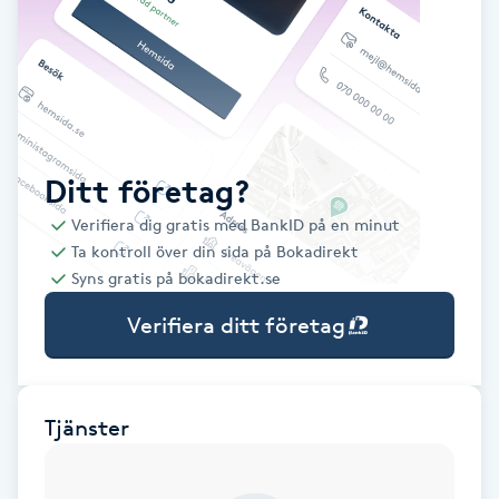
Babylights
Balayage
Bambumassage
Ditt företag?
Verifiera dig gratis med BankID på en minut
Barber
Ta kontroll över din sida på Bokadirekt
Syns gratis på bokadirekt.se
Barnklippning
Verifiera ditt företag
BIAB
Blowout
Tjänster
Bottenfärg