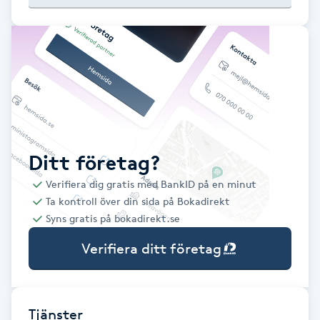
Babylights
Balayage
Bambumassage
Barber
Ditt företag?
Verifiera dig gratis med BankID på en minut
Barnklippning
Ta kontroll över din sida på Bokadirekt
Syns gratis på bokadirekt.se
BIAB
Verifiera ditt företag
Blowout
Bottenfärg
Tjänster