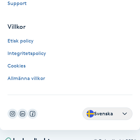
Support
Fransk manikyr
Fransrengöring
Villkor
Etisk policy
Frekvensterapi
Integritetspolicy
Friskvård
Cookies
Friskvårdsmassage
Allmänna villkor
Frisör
Funktionsanalys
Svenska
Färgning