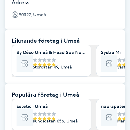
Cryoterapi
Adress
D
90327, Umeå
Damklippning
Liknande
företag
i Umeå
Dermapen
By Déco Umeå & Head Spa Nordic
Systra Mi
Diamantslipning
E
Storgatan 49, Umeå
Västra
Enzympeeling
Populära
företag
i Umeå
Extensions
Estetic i Umeå
naprapaten.
Extensions borttagning
Kungsgatan 65b, Umeå
Marie
Eyeliner-tatuering