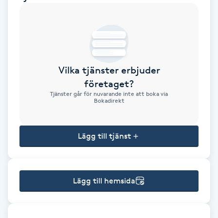
Brynformning
Brynfärgning
Vilka tjänster erbjuder
Brynplockning
företaget?
Tjänster går för nuvarande inte att boka via
Bröllopsuppsättning
Bokadirekt
C
Lägg till tjänst
Celluliter
Coachning
Lägg till hemsida
Color correction