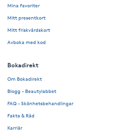
Mina favoriter
Fotsvamp
Mitt presentkort
Fotvård
Mitt friskvårdskort
Fransar
Avboka med kod
Fransborttagning
Bokadirekt
Fransfärgning
Om Bokadirekt
Blogg - Beautylabbet
Fransförlängning
FAQ - Skönhetsbehandlingar
Fransförlängning Megavolym
Fakta & Råd
Fransförlängning Volym
Karriär