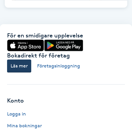
F
Face framing
För en smidigare upplevelse
Faceliftmassage
Bokadirekt för företag
Fet hårbotten
Läs mer
Företagsinloggning
Fettreducering
Fibromassage
Konto
Fillers
Logga in
Fotmassage
Mina bokningar