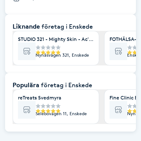
Cryoterapi
D
Liknande
företag
i Enskede
Damklippning
STUDIO 321 - Mighty Skin - Ac's - Minabehandlingar
FOTHÄLSA- Be
Dermapen
Nynäsvägen 321, Enskede
Enske
Diamantslipning
E
Populära
företag
i Enskede
Enzympeeling
reTreats Svedmyra
Fine Clinic E
Extensions
Selebovägen 11, Enskede
Nynäs
Extensions borttagning
Eyeliner-tatuering