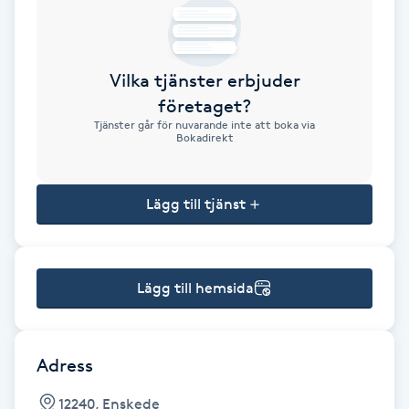
Brynformning
Vilka tjänster erbjuder
Brynfärgning
företaget?
Tjänster går för nuvarande inte att boka via
Brynplockning
Bokadirekt
Bröllopsuppsättning
Lägg till tjänst
C
Celluliter
Lägg till hemsida
Coachning
Color correction
Adress
12240, Enskede