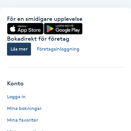
F
För en smidigare upplevelse
Face framing
Bokadirekt för företag
Faceliftmassage
Läs mer
Företagsinloggning
Fet hårbotten
Fettreducering
Konto
Fibromassage
Logga in
Fillers
Mina bokningar
Mina favoriter
Fotmassage