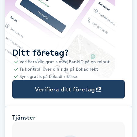
Babylights
Balayage
Bambumassage
Ditt företag?
Verifiera dig gratis med BankID på en minut
Barber
Ta kontroll över din sida på Bokadirekt
Syns gratis på bokadirekt.se
Barnklippning
Verifiera ditt företag
BIAB
Blowout
Tjänster
Bottenfärg