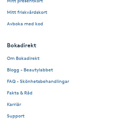
Mitt presentkort
Fotsvamp
Mitt friskvårdskort
Fotvård
Avboka med kod
Fransar
Bokadirekt
Fransborttagning
Om Bokadirekt
Blogg - Beautylabbet
Fransfärgning
FAQ - Skönhetsbehandlingar
Fransförlängning
Fakta & Råd
Fransförlängning Megavolym
Karriär
Support
Fransförlängning Volym