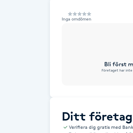
Alternativmedicin
Inga omdömen
Andningsmassage
Ansiktslyft utan kirurgi
Aromamassage
Bli först
Företaget har inte
Ashtanga Yoga
Ayurveda
Ayurvedisk Massage
Ditt företag
Ansiktsbehandling djuprengörande
Verifiera dig gratis med Ban
B