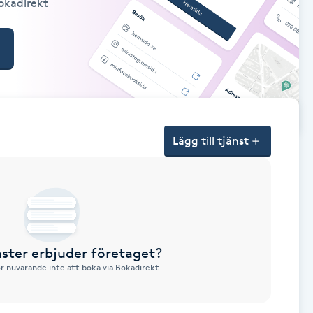
Bokadirekt
Lägg till tjänst
nster erbjuder företaget?
ör nuvarande inte att boka via Bokadirekt