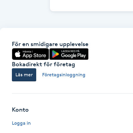
Cryoterapi
D
Damklippning
För en smidigare upplevelse
Dermapen
Diamantslipning
Bokadirekt för företag
E
Läs mer
Företagsinloggning
Enzympeeling
Extensions
Konto
Extensions borttagning
Logga in