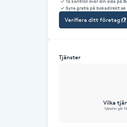
Ta kontroll över din sida på 
Syns gratis på bokadirekt.se
Babylights
Verifiera ditt företag
Balayage
Bambumassage
Tjänster
Barber
Barnklippning
BIAB
Vilka tjä
Blowout
Tjänster går f
Bottenfärg