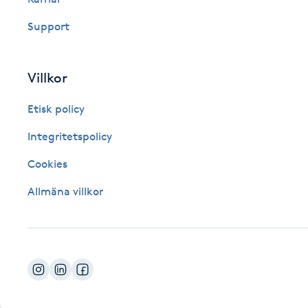
Fotsvamp
Support
Fotvård
Villkor
Fransar
Etisk policy
Fransborttagning
Integritetspolicy
Cookies
Fransfärgning
Allmäna villkor
Fransförlängning
Fransförlängning Megavolym
Fransförlängning Volym