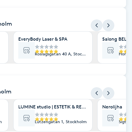
kholm
EveryBody Laser & SPA
Salong BELLA
Roslagsgatan 40 A, Stockholm
Hornsg
holm
LUMINE studio | ESTETIK & RENEWAL | HUDVÅRD 
Nerolijha
m
Lützengatan 1, Stockholm
Sigtun