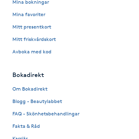
Eyeliner-tatuering
Mina bokningar
F
Mina favoriter
Face framing
Mitt presentkort
Mitt friskvårdskort
Faceliftmassage
Avboka med kod
Fet hårbotten
Bokadirekt
Fettreducering
Om Bokadirekt
Fibromassage
Blogg - Beautylabbet
Fillers
FAQ - Skönhetsbehandlingar
Fakta & Råd
Fotmassage
Karriär