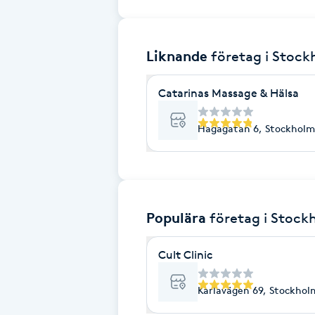
Brynformning
Liknande
företag
i Stoc
Brynfärgning
Catarinas Massage & Hälsa
Brynplockning
Hagagatan 6, Stockholm
Bröllopsuppsättning
C
Celluliter
Populära
företag
i Stock
Coachning
Cult Clinic
Color correction
Karlavägen 69, Stockhol