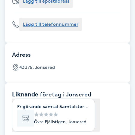
Cryoterapi
Lägg till epostadress
D
Lägg till telefonnummer
Damklippning
Dermapen
Adress
Diamantslipning
43375, Jonsered
E
Enzympeeling
Liknande
företag
i Jonsered
Extensions
Frigörande samtal Samtalsterapi
Extensions borttagning
Övre Fjällstigen, Jonsered
Eyeliner-tatuering