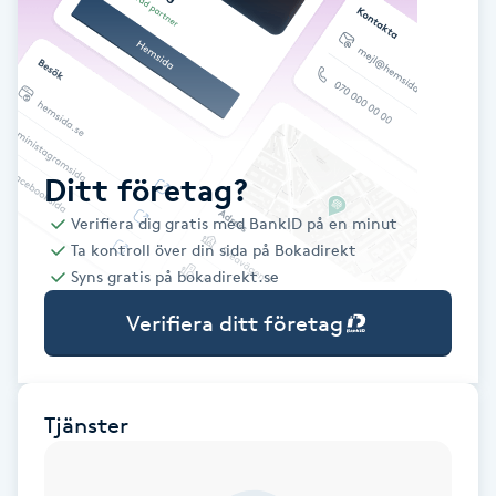
Babylights
Balayage
Bambumassage
Ditt företag?
Verifiera dig gratis med BankID på en minut
Barber
Ta kontroll över din sida på Bokadirekt
Syns gratis på bokadirekt.se
Barnklippning
Verifiera ditt företag
BIAB
Blowout
Tjänster
Bottenfärg