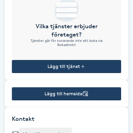
Brynformning
Vilka tjänster erbjuder
Brynfärgning
företaget?
Tjänster går för nuvarande inte att boka via
Brynplockning
Bokadirekt
Bröllopsuppsättning
Lägg till tjänst
C
Celluliter
Lägg till hemsida
Coachning
Color correction
Kontakt