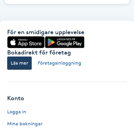
F
Face framing
För en smidigare upplevelse
Faceliftmassage
Bokadirekt för företag
Fet hårbotten
Läs mer
Företagsinloggning
Fettreducering
Fibromassage
Konto
Fillers
Logga in
Fotmassage
Mina bokningar