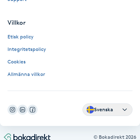
Fransk manikyr
Villkor
Fransrengöring
Etisk policy
Frekvensterapi
Integritetspolicy
Friskvård
Cookies
Allmänna villkor
Friskvårdsmassage
Frisör
Svenska
Funktionsanalys
Färgning
© Bokadirekt
2026