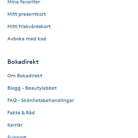
Mina favoriter
Fotsvamp
Mitt presentkort
Fotvård
Mitt friskvårdskort
Avboka med kod
Fransar
Fransborttagning
Bokadirekt
Fransfärgning
Om Bokadirekt
Blogg - Beautylabbet
Fransförlängning
FAQ - Skönhetsbehandlingar
Fransförlängning Megavolym
Fakta & Råd
Karriär
Fransförlängning Volym
Support