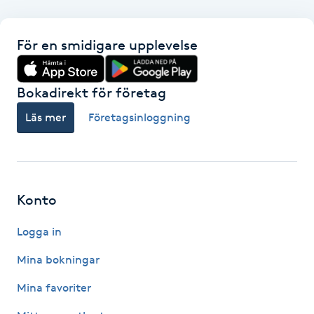
F
För en smidigare upplevelse
Face framing
Bokadirekt för företag
Faceliftmassage
Läs mer
Företagsinloggning
Fet hårbotten
Fettreducering
Konto
Fibromassage
Logga in
Fillers
Mina bokningar
Mina favoriter
Fotmassage