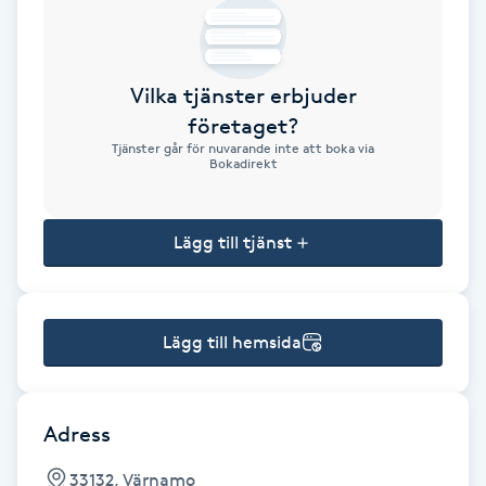
Brynformning
Vilka tjänster erbjuder
Brynfärgning
företaget?
Tjänster går för nuvarande inte att boka via
Brynplockning
Bokadirekt
Bröllopsuppsättning
Lägg till tjänst
C
Celluliter
Lägg till hemsida
Coachning
Color correction
Adress
33132, Värnamo