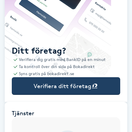
Babylights
Balayage
Bambumassage
Ditt företag?
Verifiera dig gratis med BankID på en minut
Barber
Ta kontroll över din sida på Bokadirekt
Syns gratis på bokadirekt.se
Barnklippning
Verifiera ditt företag
BIAB
Blowout
Tjänster
Bottenfärg