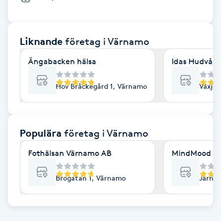
Cryoterapi
D
Liknande
företag
i Värnamo
Damklippning
Ängabacken hälsa
Idas Hudvård
Dermapen
Hov Bråckegård 1, Värnamo
Växjöv
Diamantslipning
E
Populära
företag
i Värnamo
Enzympeeling
Fothälsan Värnamo AB
MindMood AB
Extensions
Brogatan 1, Värnamo
Järnvä
Extensions borttagning
Eyeliner-tatuering