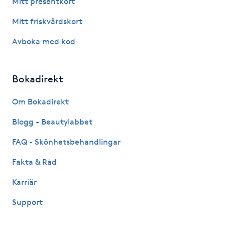
Mitt presentkort
Fotsvamp
Mitt friskvårdskort
Fotvård
Avboka med kod
Fransar
Bokadirekt
Fransborttagning
Om Bokadirekt
Blogg - Beautylabbet
Fransfärgning
FAQ - Skönhetsbehandlingar
Fransförlängning
Fakta & Råd
Fransförlängning Megavolym
Karriär
Support
Fransförlängning Volym