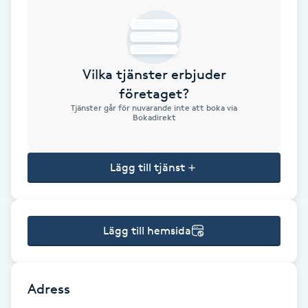
Brynformning
Brynfärgning
Vilka tjänster erbjuder
företaget?
Brynplockning
Tjänster går för nuvarande inte att boka via
Bokadirekt
Bröllopsuppsättning
C
Lägg till tjänst
Celluliter
Lägg till hemsida
Coachning
Color correction
Adress