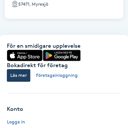
Cryoterapi
57471, Myresjö
D
Damklippning
Dermapen
För en smidigare upplevelse
Diamantslipning
Bokadirekt för företag
E
Läs mer
Företagsinloggning
Enzympeeling
Extensions
Konto
Extensions borttagning
Logga in
Eyeliner-tatuering