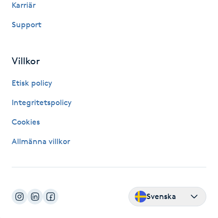
Karriär
Fotsvamp
Support
Fotvård
Villkor
Fransar
Etisk policy
Fransborttagning
Integritetspolicy
Fransfärgning
Cookies
Allmänna villkor
Fransförlängning
Fransförlängning Megavolym
Svenska
Fransförlängning Volym