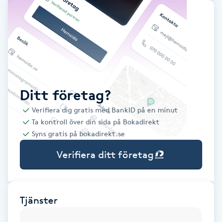
Babylights
Balayage
Bambumassage
Ditt företag?
Barber
Verifiera dig gratis med BankID på en minut
Ta kontroll över din sida på Bokadirekt
Barnklippning
Syns gratis på bokadirekt.se
Verifiera ditt företag
BIAB
Blowout
Tjänster
Bottenfärg