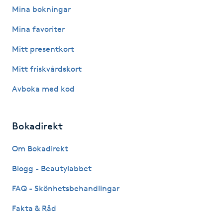
Mina bokningar
F
Mina favoriter
Face framing
Mitt presentkort
Faceliftmassage
Mitt friskvårdskort
Avboka med kod
Fet hårbotten
Fettreducering
Bokadirekt
Om Bokadirekt
Fibromassage
Blogg - Beautylabbet
Fillers
FAQ - Skönhetsbehandlingar
Fotmassage
Fakta & Råd