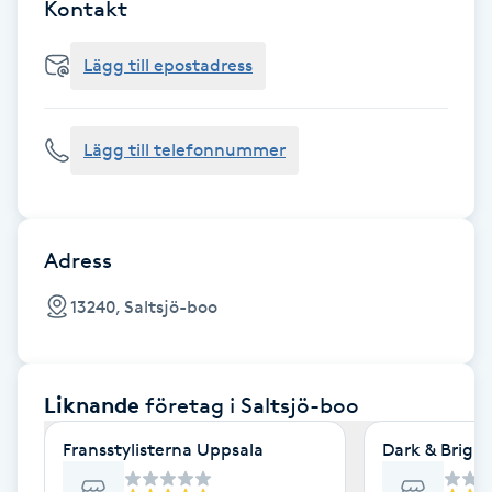
Cryoterapi
Kontakt
D
Lägg till epostadress
Damklippning
Lägg till telefonnummer
Dermapen
Diamantslipning
E
Adress
Enzympeeling
13240, Saltsjö-boo
Extensions
Liknande
företag
i Saltsjö-boo
Extensions borttagning
Fransstylisterna Uppsala
Dark & Bright
Eyeliner-tatuering