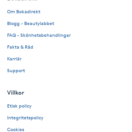
Fransk manikyr
Om Bokadirekt
Fransrengöring
Blogg - Beautylabbet
FAQ - Skönhetsbehandlingar
Frekvensterapi
Fakta & Råd
Friskvård
Karriär
Support
Friskvårdsmassage
Frisör
Villkor
Funktionsanalys
Etisk policy
Integritetspolicy
Färgning
Cookies