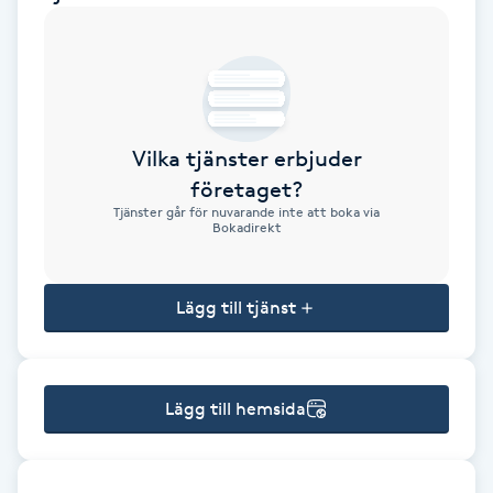
Brynformning
Brynfärgning
Vilka tjänster erbjuder
Brynplockning
företaget?
Tjänster går för nuvarande inte att boka via
Bröllopsuppsättning
Bokadirekt
C
Lägg till tjänst
Celluliter
Coachning
Lägg till hemsida
Color correction