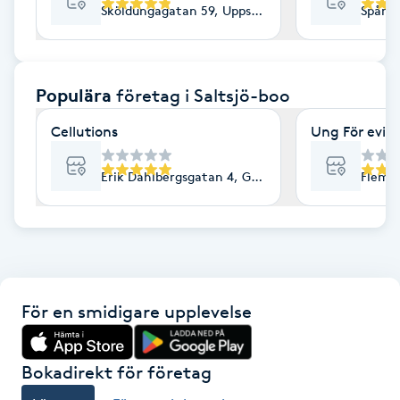
Sköldungagatan 59, Uppsala
Spång
F
Face framing
Populära
företag
i Saltsjö-boo
Faceliftmassage
Cellutions
Ung För evig
Fet hårbotten
Erik Dahlbergsgatan 4, Göteborg
Flemi
Fettreducering
Fibromassage
För en smidigare upplevelse
Fillers
Fotmassage
Bokadirekt för företag