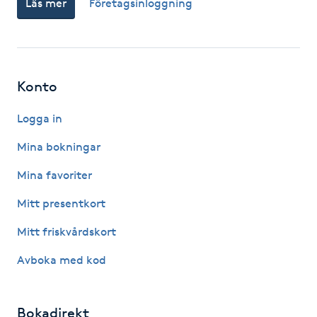
Läs mer
Företagsinloggning
Fotsvamp
Fotvård
Konto
Fransar
Logga in
Fransborttagning
Mina bokningar
Fransfärgning
Mina favoriter
Mitt presentkort
Fransförlängning
Mitt friskvårdskort
Fransförlängning Megavolym
Avboka med kod
Fransförlängning Volym
Bokadirekt