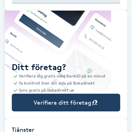
Babylights
Balayage
Bambumassage
Barber
Ditt företag?
Verifiera dig gratis med BankID på en minut
Barnklippning
Ta kontroll över din sida på Bokadirekt
Syns gratis på bokadirekt.se
BIAB
Verifiera ditt företag
Blowout
Bottenfärg
Tjänster