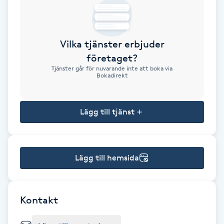
Brynformning
Vilka tjänster erbjuder
Brynfärgning
företaget?
Tjänster går för nuvarande inte att boka via
Brynplockning
Bokadirekt
Bröllopsuppsättning
Lägg till tjänst
C
Celluliter
Lägg till hemsida
Coachning
Color correction
Kontakt