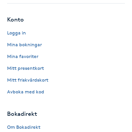
Fotsvamp
Konto
Fotvård
Logga in
Fransar
Mina bokningar
Fransborttagning
Mina favoriter
Mitt presentkort
Fransfärgning
Mitt friskvårdskort
Fransförlängning
Avboka med kod
Fransförlängning Megavolym
Bokadirekt
Fransförlängning Volym
Om Bokadirekt