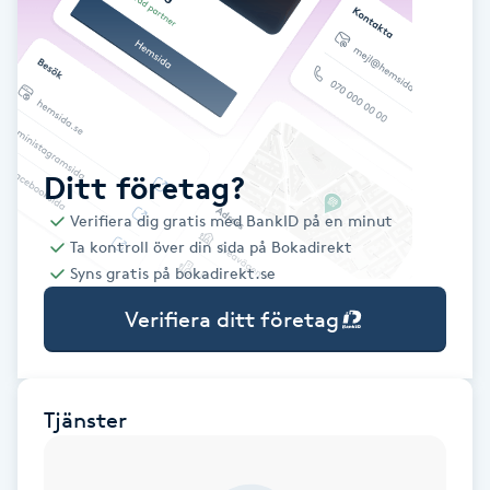
Babylights
Balayage
Bambumassage
Ditt företag?
Verifiera dig gratis med BankID på en minut
Barber
Ta kontroll över din sida på Bokadirekt
Syns gratis på bokadirekt.se
Barnklippning
Verifiera ditt företag
BIAB
Blowout
Tjänster
Bottenfärg