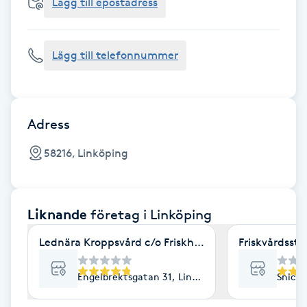
Cryoterapi
Lägg till epostadress
D
Lägg till telefonnummer
Damklippning
Dermapen
Adress
Diamantslipning
58216, Linköping
E
Enzympeeling
Liknande
företag
i Linköping
Extensions
Lednära Kroppsvård c/o Friskhuset
Friskvårdsst
Extensions borttagning
Engelbrektsgatan 31, Linköping
Snicka
Eyeliner-tatuering