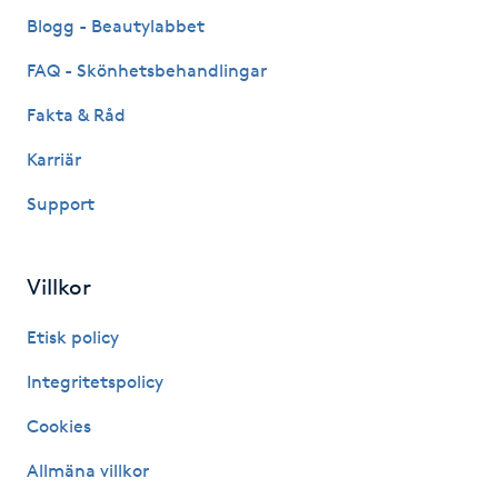
Fransk manikyr
Blogg - Beautylabbet
FAQ - Skönhetsbehandlingar
Fransrengöring
Fakta & Råd
Frekvensterapi
Karriär
Support
Friskvård
Friskvårdsmassage
Villkor
Frisör
Etisk policy
Integritetspolicy
Funktionsanalys
Cookies
Färgning
Allmäna villkor