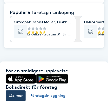
F
Populära
företag
i Linköping
Face framing
Osteopat Daniel Möller, Friskhuset
Hälsosmart J
Faceliftmassage
Engelbrektsgatan 31, Linköping
Söderl
Fet hårbotten
Fettreducering
För en smidigare upplevelse
Fibromassage
Fillers
Bokadirekt för företag
Läs mer
Företagsinloggning
Fotmassage