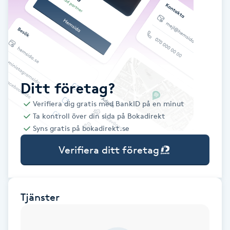
Babylights
Balayage
Bambumassage
Ditt företag?
Verifiera dig gratis med BankID på en minut
Barber
Ta kontroll över din sida på Bokadirekt
Syns gratis på bokadirekt.se
Barnklippning
Verifiera ditt företag
BIAB
Blowout
Tjänster
Bottenfärg