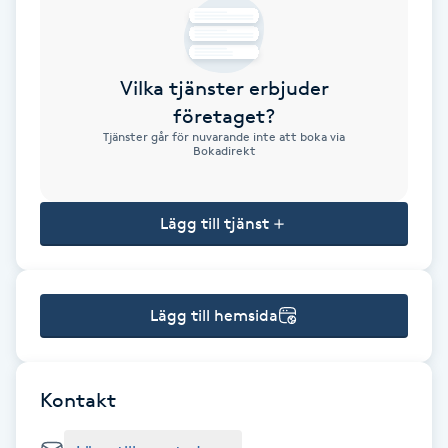
Brynformning
Vilka tjänster erbjuder
Brynfärgning
företaget?
Tjänster går för nuvarande inte att boka via
Brynplockning
Bokadirekt
Bröllopsuppsättning
Lägg till tjänst
C
Celluliter
Lägg till hemsida
Coachning
Color correction
Kontakt