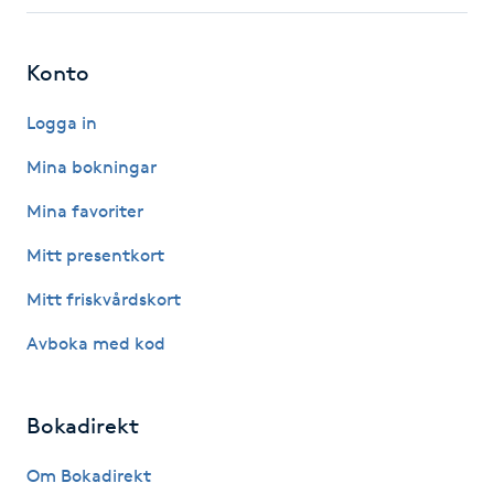
Fotsvamp
Konto
Fotvård
Logga in
Fransar
Mina bokningar
Fransborttagning
Mina favoriter
Mitt presentkort
Fransfärgning
Mitt friskvårdskort
Fransförlängning
Avboka med kod
Fransförlängning Megavolym
Bokadirekt
Fransförlängning Volym
Om Bokadirekt