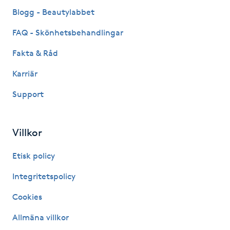
Fransk manikyr
Blogg - Beautylabbet
FAQ - Skönhetsbehandlingar
Fransrengöring
Fakta & Råd
Frekvensterapi
Karriär
Support
Friskvård
Friskvårdsmassage
Villkor
Frisör
Etisk policy
Integritetspolicy
Funktionsanalys
Cookies
Färgning
Allmäna villkor