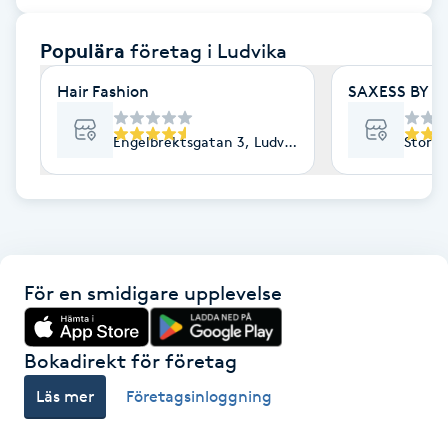
F
Populära
företag
i Ludvika
Face framing
Hair Fashion
SAXESS BY S
Faceliftmassage
Engelbrektsgatan 3, Ludvika
Storga
Fet hårbotten
Fettreducering
För en smidigare upplevelse
Fibromassage
Fillers
Bokadirekt för företag
Läs mer
Företagsinloggning
Fotmassage