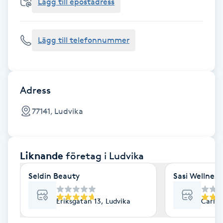
Cryoterapi
Lägg till epostadress
D
Lägg till telefonnummer
Damklippning
Dermapen
Adress
Diamantslipning
77141, Ludvika
E
Enzympeeling
Liknande
företag
i Ludvika
Extensions
Seldin Beauty
Sasi Wellness
Extensions borttagning
Eriksgatan 13, Ludvika
Carlav
Eyeliner-tatuering