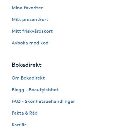
Eyeliner-tatuering
Mina favoriter
F
Mitt presentkort
Face framing
Mitt friskvårdskort
Faceliftmassage
Avboka med kod
Fet hårbotten
Bokadirekt
Fettreducering
Om Bokadirekt
Blogg - Beautylabbet
Fibromassage
FAQ - Skönhetsbehandlingar
Fillers
Fakta & Råd
Fotmassage
Karriär