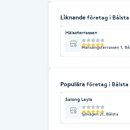
Brynformning
Liknande
företag
i Bålsta
Brynfärgning
Hälsoterrassen
Brynplockning
Mansängsterrassen 1, Bå
Bröllopsuppsättning
C
Populära
företag
i Bålsta
Celluliter
Salong Leyla
Coachning
Sjövägen 21, Bålsta
Color correction