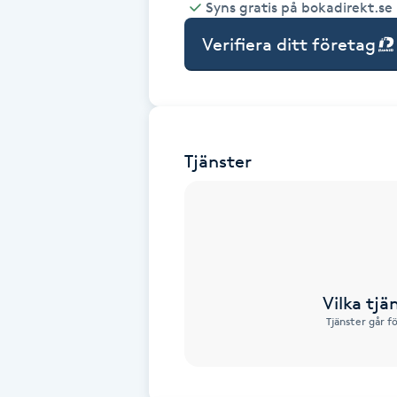
Syns gratis på bokadirekt.se
Babylights
Verifiera ditt företag
Balayage
Bambumassage
Tjänster
Barber
Barnklippning
BIAB
Vilka tjä
Tjänster går f
Blowout
Bottenfärg