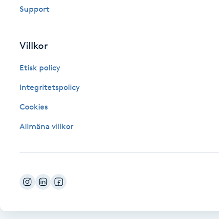
Support
Fotsvamp
Fotvård
Villkor
Etisk policy
Fransar
Integritetspolicy
Fransborttagning
Cookies
Fransfärgning
Allmäna villkor
Fransförlängning
Fransförlängning Megavolym
Fransförlängning Volym