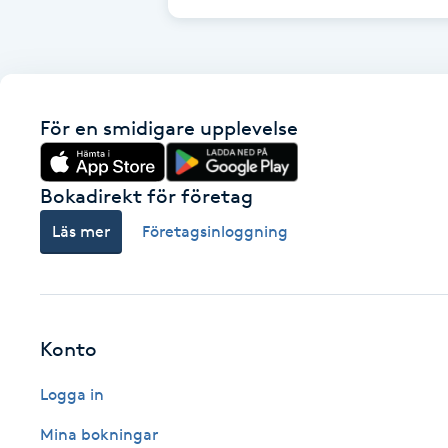
Cryoterapi
D
Damklippning
För en smidigare upplevelse
Dermapen
Bokadirekt för företag
Diamantslipning
Läs mer
Företagsinloggning
E
Enzympeeling
Extensions
Konto
Logga in
Extensions borttagning
Mina bokningar