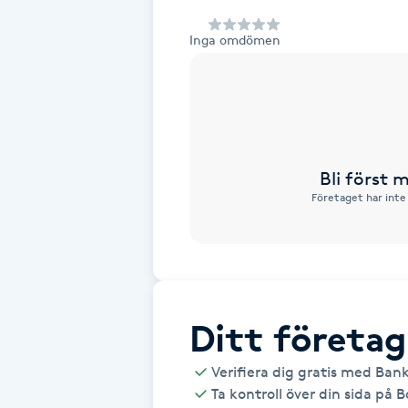
Alternativmedicin
Inga omdömen
Andningsmassage
Ansiktslyft utan kirurgi
Aromamassage
Bli först
Företaget har inte
Ashtanga Yoga
Ayurveda
Ayurvedisk Massage
Ditt företag
Verifiera dig gratis med Ban
Ansiktsbehandling djuprengörande
Ta kontroll över din sida på 
B