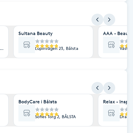
Sultana Beauty
AAA - Beauty
lsta
Lupinvägen 23, Bålsta
Väster
BodyCare i Bålsta
Relax - Inspi
Sofies Torg 2, BÅLSTA
Dragrä