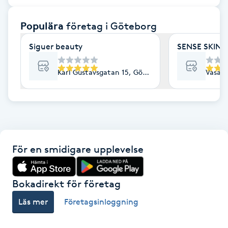
F
Populära
företag
i Göteborg
Face framing
Siguer beauty
SENSE SKIN C
Faceliftmassage
Karl Gustavsgatan 15, Göteborg
Vasapl
Fet hårbotten
Fettreducering
För en smidigare upplevelse
Fibromassage
Fillers
Bokadirekt för företag
Läs mer
Företagsinloggning
Fotmassage