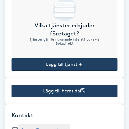
Brynformning
Vilka tjänster erbjuder
Brynfärgning
företaget?
Tjänster går för nuvarande inte att boka via
Brynplockning
Bokadirekt
Bröllopsuppsättning
Lägg till tjänst
C
Celluliter
Lägg till hemsida
Coachning
Color correction
Kontakt