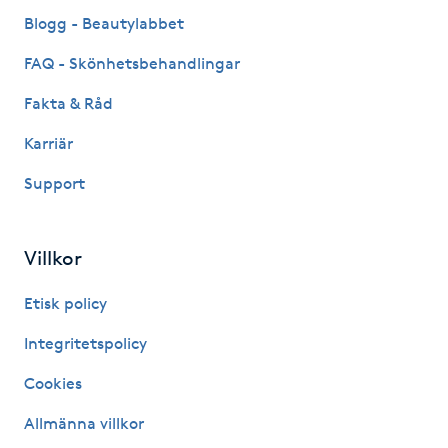
Fransk manikyr
Blogg - Beautylabbet
FAQ - Skönhetsbehandlingar
Fransrengöring
Fakta & Råd
Frekvensterapi
Karriär
Support
Friskvård
Friskvårdsmassage
Villkor
Frisör
Etisk policy
Integritetspolicy
Funktionsanalys
Cookies
Färgning
Allmänna villkor