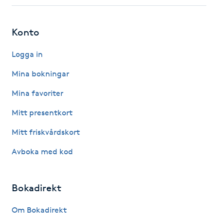
Fotsvamp
Konto
Fotvård
Logga in
Fransar
Mina bokningar
Fransborttagning
Mina favoriter
Mitt presentkort
Fransfärgning
Mitt friskvårdskort
Fransförlängning
Avboka med kod
Fransförlängning Megavolym
Bokadirekt
Fransförlängning Volym
Om Bokadirekt