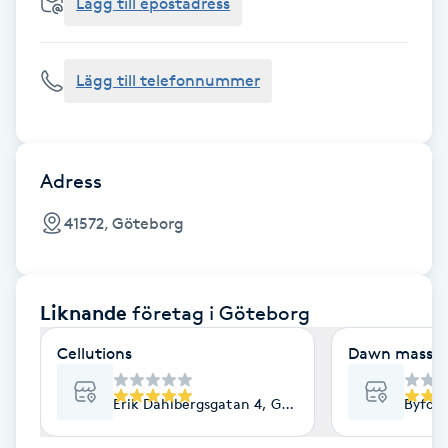
Cryoterapi
Lägg till epostadress
D
Lägg till telefonnummer
Damklippning
Dermapen
Adress
Diamantslipning
41572, Göteborg
E
Enzympeeling
Liknande
företag
i Göteborg
Extensions
Cellutions
Dawn massag
Extensions borttagning
Erik Dahlbergsgatan 4, Göteborg
Byfog
Eyeliner-tatuering