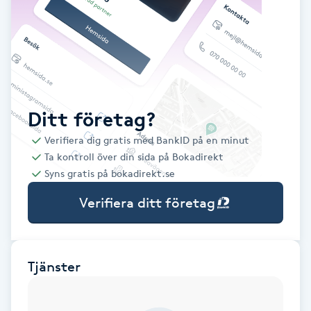
Babylights
Balayage
Bambumassage
Ditt företag?
Verifiera dig gratis med BankID på en minut
Barber
Ta kontroll över din sida på Bokadirekt
Syns gratis på bokadirekt.se
Barnklippning
Verifiera ditt företag
BIAB
Blowout
Tjänster
Bottenfärg