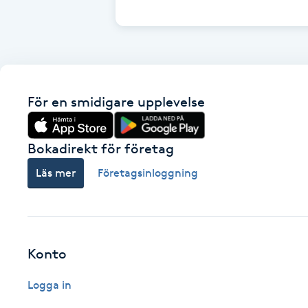
Cryoterapi
D
Damklippning
För en smidigare upplevelse
Dermapen
Diamantslipning
Bokadirekt för företag
E
Läs mer
Företagsinloggning
Enzympeeling
Extensions
Konto
Extensions borttagning
Logga in