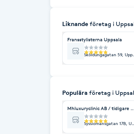
Brynformning
Liknande
företag
i Uppsa
Brynfärgning
Fransstylisterna Uppsala
Brynplockning
Sköldungagatan 59, Upps
Bröllopsuppsättning
C
Celluliter
Populära
företag
i Uppsa
Coachning
Mhluxuryclinic AB / tidigare 
Color correction
Sysslomansgatan 17B, Up