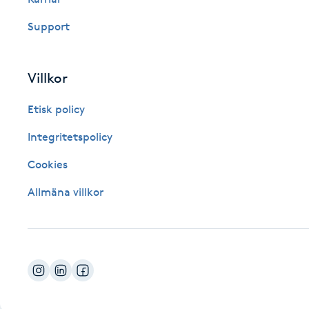
Fotsvamp
Support
Fotvård
Villkor
Fransar
Etisk policy
Fransborttagning
Integritetspolicy
Cookies
Fransfärgning
Allmäna villkor
Fransförlängning
Fransförlängning Megavolym
Fransförlängning Volym