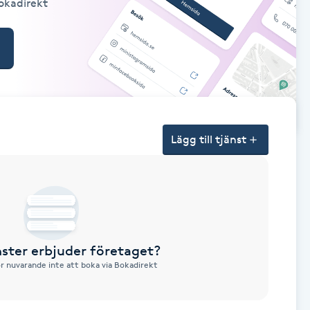
Bokadirekt
Lägg till tjänst
nster erbjuder företaget?
ör nuvarande inte att boka via Bokadirekt