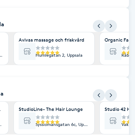
la
Avivas massage och friskvård
Organic Face
ala
Humlegatan 2, Uppsala
Råbyvä
la
Mhluxuryspa
StudioLine- The Hair Lounge
Studio 42 Ha
psala
Sysslomansgatan 6c, Uppsala
Vaksal