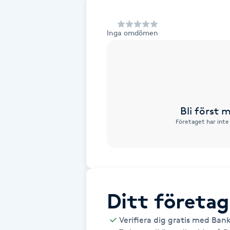
Alternativmedicin
Inga omdömen
Andningsmassage
Ansiktslyft utan kirurgi
Aromamassage
Bli först
Företaget har inte
Ashtanga Yoga
Ayurveda
Ayurvedisk Massage
Ditt företag
Ansiktsbehandling djuprengörande
Verifiera dig gratis med Ban
B