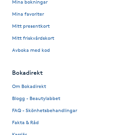
Eyeliner-tatuering
Mina bokningar
F
Mina favoriter
Face framing
Mitt presentkort
Mitt friskvårdskort
Faceliftmassage
Avboka med kod
Fet hårbotten
Bokadirekt
Fettreducering
Om Bokadirekt
Fibromassage
Blogg - Beautylabbet
Fillers
FAQ - Skönhetsbehandlingar
Fakta & Råd
Fotmassage
Karriär