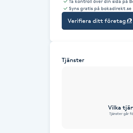
Ta kontroll över din sida på 
Syns gratis på bokadirekt.se
Babylights
Verifiera ditt företag
Balayage
Bambumassage
Tjänster
Barber
Barnklippning
BIAB
Vilka tjä
Blowout
Tjänster går f
Bottenfärg