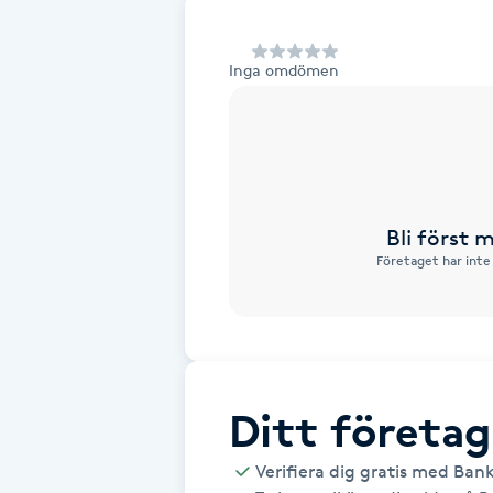
Alternativmedicin
Inga omdömen
Andningsmassage
Ansiktslyft utan kirurgi
Aromamassage
Bli först
Företaget har inte
Ashtanga Yoga
Ayurveda
Ayurvedisk Massage
Ditt företag
Ansiktsbehandling djuprengörande
Verifiera dig gratis med Ban
B