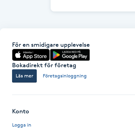
Cryoterapi
D
Damklippning
För en smidigare upplevelse
Dermapen
Diamantslipning
Bokadirekt för företag
E
Läs mer
Företagsinloggning
Enzympeeling
Extensions
Konto
Extensions borttagning
Logga in