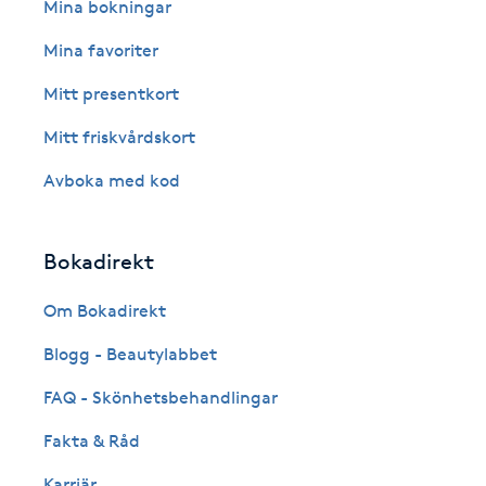
Eyeliner-tatuering
Mina bokningar
F
Mina favoriter
Face framing
Mitt presentkort
Mitt friskvårdskort
Faceliftmassage
Avboka med kod
Fet hårbotten
Bokadirekt
Fettreducering
Om Bokadirekt
Fibromassage
Blogg - Beautylabbet
Fillers
FAQ - Skönhetsbehandlingar
Fakta & Råd
Fotmassage
Karriär