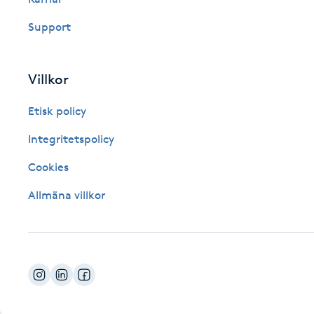
Fotsvamp
Support
Fotvård
Villkor
Fransar
Etisk policy
Fransborttagning
Integritetspolicy
Cookies
Fransfärgning
Allmäna villkor
Fransförlängning
Fransförlängning Megavolym
Fransförlängning Volym