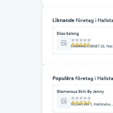
Brynformning
Liknande
företag
i Hall
Brynfärgning
Elias Salong
Brynplockning
HAMMARTORGET 22, Hal
Bröllopsuppsättning
C
Celluliter
Populära
företag
i Halls
Coachning
Glamorous Skin By Jenny
Color correction
VEGAPLAN 1, Hallstaha