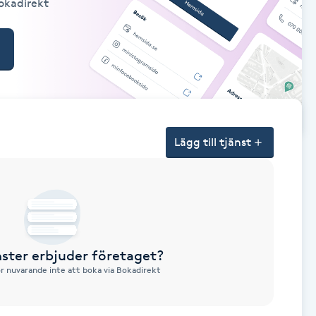
Bokadirekt
Lägg till tjänst
nster erbjuder företaget?
ör nuvarande inte att boka via Bokadirekt