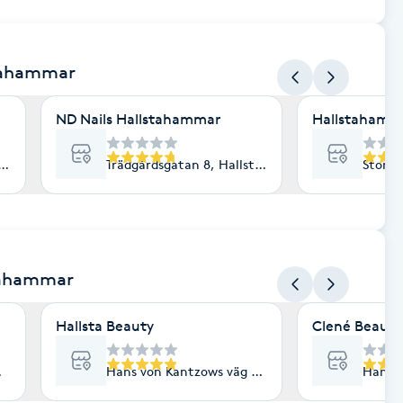
stahammar
ND Nails Hallstahammar
Hallstahamma
lstahammar
Trädgårdsgatan 8, Hallstahammar
Storga
tahammar
Hallsta Beauty
Clené Beauty
mmar
Hans von Kantzows väg 50, Hallstahammar
Hans v