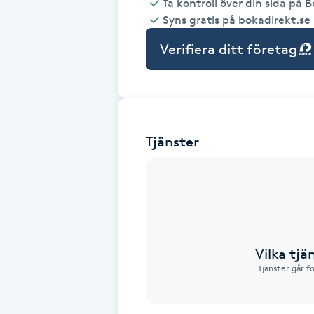
Ta kontroll över din sida på 
Syns gratis på bokadirekt.se
Babylights
Verifiera ditt företag
Balayage
Bambumassage
Tjänster
Barber
Barnklippning
BIAB
Vilka tjä
Blowout
Tjänster går f
Bottenfärg