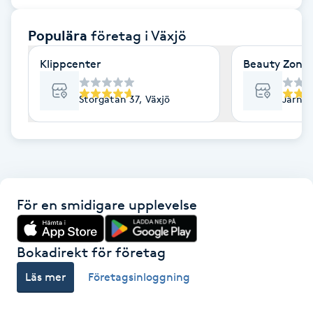
F
Populära
företag
i Växjö
Face framing
Klippcenter
Beauty Zone
Faceliftmassage
Storgatan 37, Växjö
Järnvä
Fet hårbotten
Fettreducering
För en smidigare upplevelse
Fibromassage
Fillers
Bokadirekt för företag
Läs mer
Företagsinloggning
Fotmassage