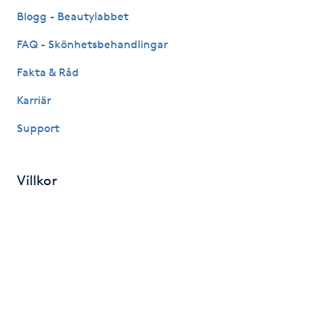
Fransk manikyr
Blogg - Beautylabbet
FAQ - Skönhetsbehandlingar
Fransrengöring
Fakta & Råd
Frekvensterapi
Karriär
Support
Friskvård
Friskvårdsmassage
Villkor
Frisör
Etisk policy
Integritetspolicy
Funktionsanalys
Cookies
Färgning
Allmänna villkor