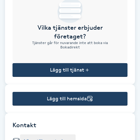
Brynformning
Vilka tjänster erbjuder
Brynfärgning
företaget?
Tjänster går för nuvarande inte att boka via
Brynplockning
Bokadirekt
Bröllopsuppsättning
Lägg till tjänst
C
Celluliter
Lägg till hemsida
Coachning
Color correction
Kontakt