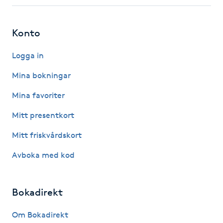
Fotsvamp
Konto
Fotvård
Logga in
Fransar
Mina bokningar
Fransborttagning
Mina favoriter
Mitt presentkort
Fransfärgning
Mitt friskvårdskort
Fransförlängning
Avboka med kod
Fransförlängning Megavolym
Bokadirekt
Fransförlängning Volym
Om Bokadirekt