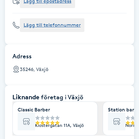
Cryoterapi
Lägg till epostadress
D
Lägg till telefonnummer
Damklippning
Dermapen
Adress
Diamantslipning
35246, Växjö
E
Enzympeeling
Liknande
företag
i Växjö
Extensions
Classic Barber
Station barb
Extensions borttagning
Klostergatan 11A, Växjö
Norra 
Eyeliner-tatuering