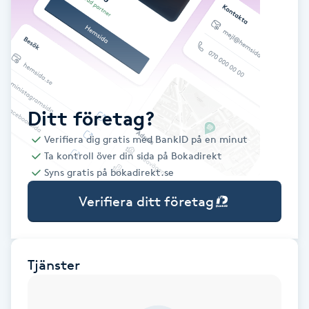
Babylights
Balayage
Bambumassage
Ditt företag?
Verifiera dig gratis med BankID på en minut
Barber
Ta kontroll över din sida på Bokadirekt
Syns gratis på bokadirekt.se
Barnklippning
Verifiera ditt företag
BIAB
Blowout
Tjänster
Bottenfärg