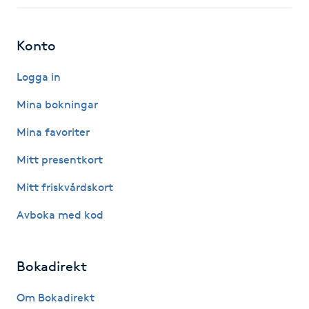
Fotsvamp
Konto
Fotvård
Logga in
Fransar
Mina bokningar
Fransborttagning
Mina favoriter
Mitt presentkort
Fransfärgning
Mitt friskvårdskort
Fransförlängning
Avboka med kod
Fransförlängning Megavolym
Bokadirekt
Fransförlängning Volym
Om Bokadirekt