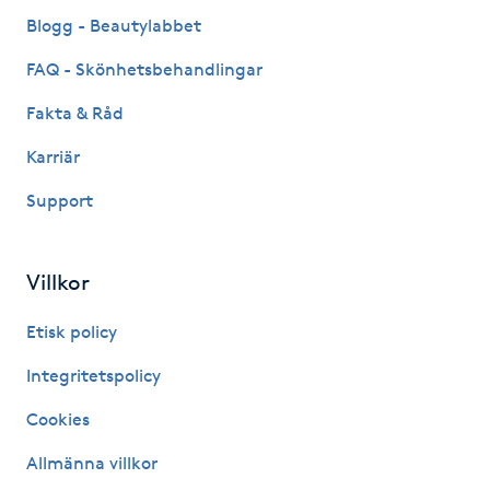
Fransk manikyr
Blogg - Beautylabbet
FAQ - Skönhetsbehandlingar
Fransrengöring
Fakta & Råd
Frekvensterapi
Karriär
Support
Friskvård
Friskvårdsmassage
Villkor
Frisör
Etisk policy
Integritetspolicy
Funktionsanalys
Cookies
Färgning
Allmänna villkor