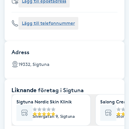
Cryoterapi
Lägg till epostadress
D
Lägg till telefonnummer
Damklippning
Dermapen
Adress
Diamantslipning
19332, Sigtuna
E
Enzympeeling
Liknande
företag
i Sigtuna
Extensions
Sigtuna Nordic Skin Klinik
Salong Creat
Extensions borttagning
Silvergatan 9, Sigtuna
Stora 
Eyeliner-tatuering