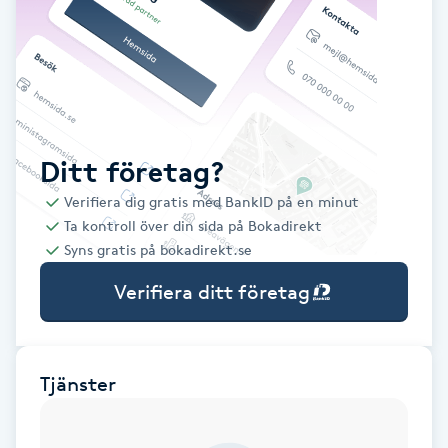
Babylights
Balayage
Bambumassage
Ditt företag?
Verifiera dig gratis med BankID på en minut
Barber
Ta kontroll över din sida på Bokadirekt
Syns gratis på bokadirekt.se
Barnklippning
Verifiera ditt företag
BIAB
Blowout
Tjänster
Bottenfärg