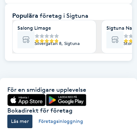
F
Populära
företag
i Sigtuna
Face framing
Salong Limage
Sigtuna Nagl
Faceliftmassage
Silvergatan 8, Sigtuna
Stora 
Fet hårbotten
Fettreducering
För en smidigare upplevelse
Fibromassage
Fillers
Bokadirekt för företag
Läs mer
Företagsinloggning
Fotmassage