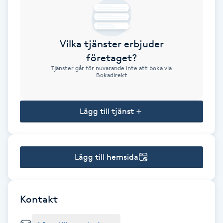
Brynformning
Vilka tjänster erbjuder
Brynfärgning
företaget?
Tjänster går för nuvarande inte att boka via
Brynplockning
Bokadirekt
Bröllopsuppsättning
Lägg till tjänst
C
Celluliter
Lägg till hemsida
Coachning
Color correction
Kontakt