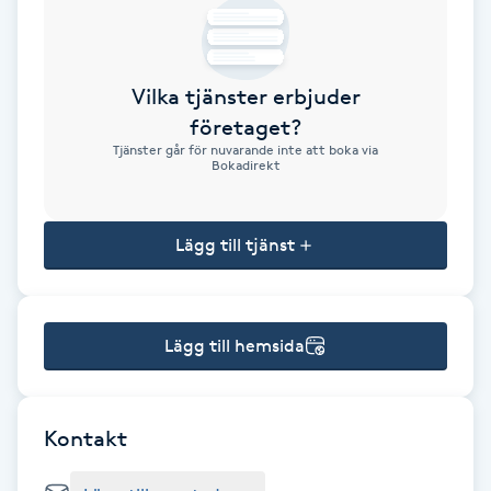
Brynformning
Vilka tjänster erbjuder
Brynfärgning
företaget?
Tjänster går för nuvarande inte att boka via
Brynplockning
Bokadirekt
Bröllopsuppsättning
Lägg till tjänst
C
Celluliter
Lägg till hemsida
Coachning
Color correction
Kontakt