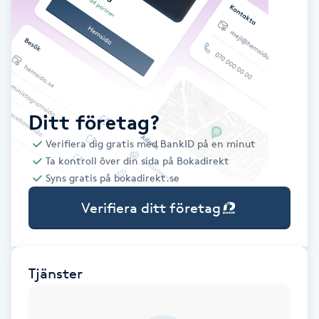
Babylights
Balayage
Bambumassage
Ditt företag?
Verifiera dig gratis med BankID på en minut
Barber
Ta kontroll över din sida på Bokadirekt
Syns gratis på bokadirekt.se
Barnklippning
Verifiera ditt företag
BIAB
Blowout
Tjänster
Bottenfärg