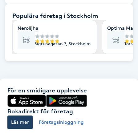
F
Populära
företag
i Stockholm
Face framing
Nerolijha
Optima Mass
Faceliftmassage
Sigtunagatan 7, Stockholm
Torsga
Fet hårbotten
Fettreducering
För en smidigare upplevelse
Fibromassage
Fillers
Bokadirekt för företag
Läs mer
Företagsinloggning
Fotmassage