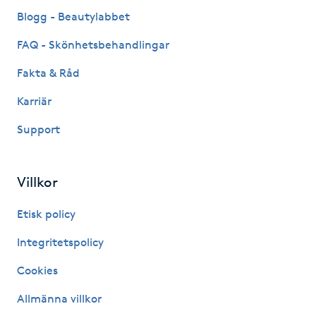
Fransk manikyr
Blogg - Beautylabbet
FAQ - Skönhetsbehandlingar
Fransrengöring
Fakta & Råd
Frekvensterapi
Karriär
Support
Friskvård
Friskvårdsmassage
Villkor
Frisör
Etisk policy
Integritetspolicy
Funktionsanalys
Cookies
Färgning
Allmänna villkor