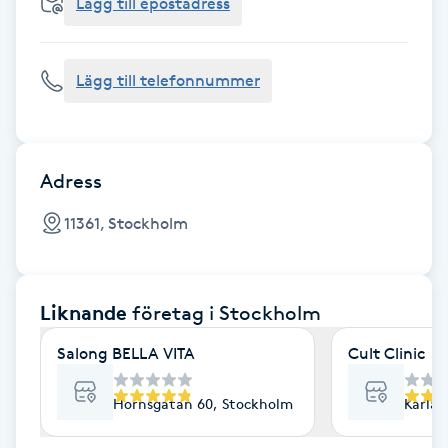
Cryoterapi
Lägg till epostadress
D
Lägg till telefonnummer
Damklippning
Dermapen
Adress
Diamantslipning
11361, Stockholm
E
Enzympeeling
Liknande
företag
i Stockholm
Extensions
Salong BELLA VITA
Cult Clinic
Extensions borttagning
Hornsgatan 60, Stockholm
Karlav
Eyeliner-tatuering