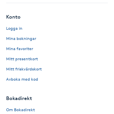
Fotsvamp
Konto
Fotvård
Logga in
Fransar
Mina bokningar
Fransborttagning
Mina favoriter
Mitt presentkort
Fransfärgning
Mitt friskvårdskort
Fransförlängning
Avboka med kod
Fransförlängning Megavolym
Bokadirekt
Fransförlängning Volym
Om Bokadirekt