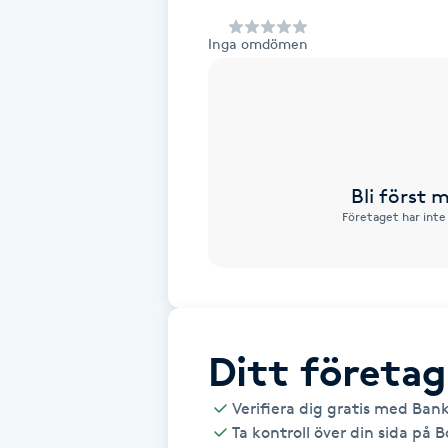
Alternativmedicin
Inga omdömen
Andningsmassage
Ansiktslyft utan kirurgi
Aromamassage
Bli först
Företaget har inte
Ashtanga Yoga
Ayurveda
Ayurvedisk Massage
Ditt företag
Verifiera dig gratis med Ban
Ansiktsbehandling djuprengörande
Ta kontroll över din sida på 
B