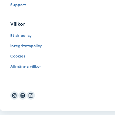
Support
Fotsvamp
Fotvård
Villkor
Etisk policy
Fransar
Integritetspolicy
Fransborttagning
Cookies
Fransfärgning
Allmänna villkor
Fransförlängning
Fransförlängning Megavolym
Fransförlängning Volym