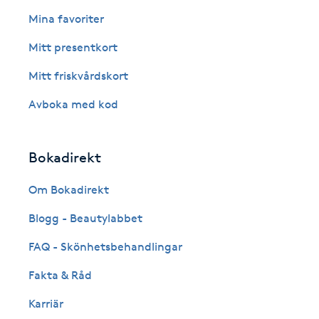
Eyeliner-tatuering
Mina favoriter
F
Mitt presentkort
Face framing
Mitt friskvårdskort
Faceliftmassage
Avboka med kod
Fet hårbotten
Bokadirekt
Fettreducering
Om Bokadirekt
Blogg - Beautylabbet
Fibromassage
FAQ - Skönhetsbehandlingar
Fillers
Fakta & Råd
Fotmassage
Karriär