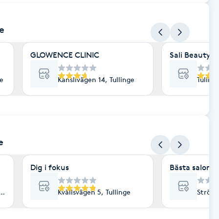
ge
GLOWENCE CLINIC
Sali Beauty C
ge
Kanslivägen 14, Tullinge
Tullin
e
Dig i fokus
Bästa salong
LLINGE
Kvällsvägen 5, Tullinge
Ströva