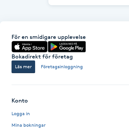
Cryoterapi
D
Damklippning
För en smidigare upplevelse
Dermapen
Bokadirekt för företag
Diamantslipning
Läs mer
Företagsinloggning
E
Enzympeeling
Extensions
Konto
Logga in
Extensions borttagning
Mina bokningar