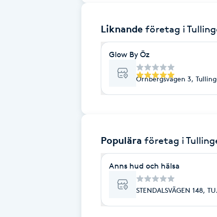
Brynformning
Liknande
företag
i Tullin
Brynfärgning
Glow By Öz
Brynplockning
Örnbergsvägen 3, Tullin
Bröllopsuppsättning
C
Populära
företag
i Tulling
Celluliter
Anns hud och hälsa
Coachning
STENDALSVÄGEN 148, TU
Color correction