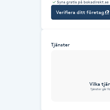
Syns gratis på bokadirekt.se
Babylights
Verifiera ditt företag
Balayage
Bambumassage
Tjänster
Barber
Barnklippning
BIAB
Vilka tjä
Tjänster går f
Blowout
Bottenfärg