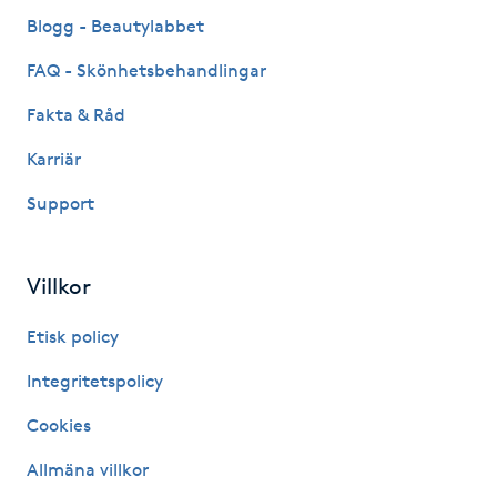
Fransk manikyr
Blogg - Beautylabbet
FAQ - Skönhetsbehandlingar
Fransrengöring
Fakta & Råd
Frekvensterapi
Karriär
Support
Friskvård
Friskvårdsmassage
Villkor
Frisör
Etisk policy
Integritetspolicy
Funktionsanalys
Cookies
Färgning
Allmäna villkor