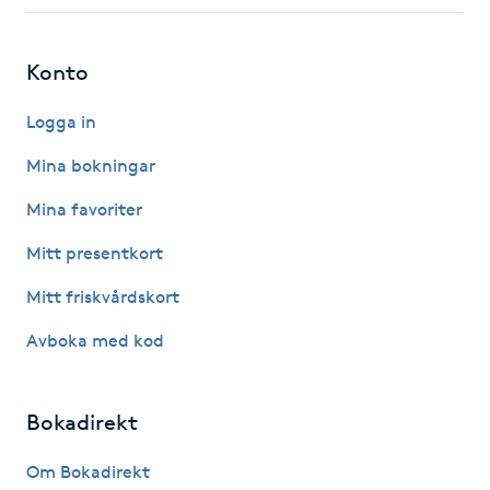
Fotsvamp
Konto
Fotvård
Logga in
Fransar
Mina bokningar
Fransborttagning
Mina favoriter
Mitt presentkort
Fransfärgning
Mitt friskvårdskort
Fransförlängning
Avboka med kod
Fransförlängning Megavolym
Bokadirekt
Fransförlängning Volym
Om Bokadirekt