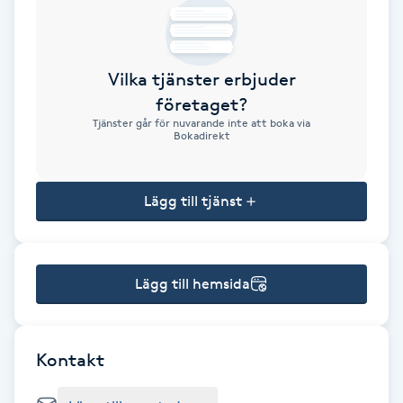
Brynformning
Vilka tjänster erbjuder
Brynfärgning
företaget?
Tjänster går för nuvarande inte att boka via
Brynplockning
Bokadirekt
Bröllopsuppsättning
Lägg till tjänst
C
Celluliter
Lägg till hemsida
Coachning
Color correction
Kontakt