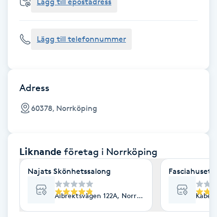
Cryoterapi
Lägg till epostadress
D
Lägg till telefonnummer
Damklippning
Dermapen
Adress
Diamantslipning
60378, Norrköping
E
Enzympeeling
Liknande
företag
i Norrköping
Extensions
Najats Skönhetssalong
Fasciahuset- 
Extensions borttagning
Albrektsvägen 122A, Norrköping
Kabelv
Eyeliner-tatuering