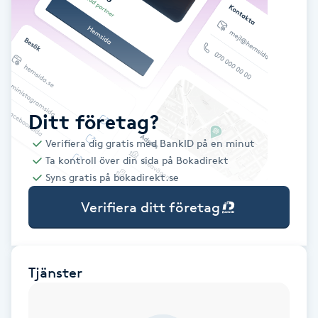
Babylights
Balayage
Bambumassage
Ditt företag?
Verifiera dig gratis med BankID på en minut
Barber
Ta kontroll över din sida på Bokadirekt
Syns gratis på bokadirekt.se
Barnklippning
Verifiera ditt företag
BIAB
Blowout
Tjänster
Bottenfärg