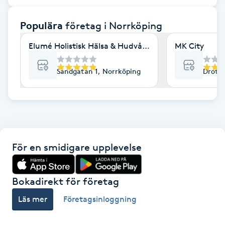
F
Populära
företag
i Norrköping
Face framing
Elumé Holistisk Hälsa & Hudvård
MK City
Faceliftmassage
Sandgatan 1, Norrköping
Drottn
Fet hårbotten
Fettreducering
För en smidigare upplevelse
Fibromassage
Fillers
Bokadirekt för företag
Läs mer
Företagsinloggning
Fotmassage